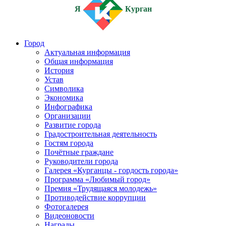
Я
Курган
Город
Актуальная информация
Общая информация
История
Устав
Символика
Экономика
Инфографика
Организации
Развитие города
Градостроительная деятельность
Гостям города
Почётные граждане
Руководители города
Галерея «Курганцы - гордость города»
Программа «Любимый город»
Премия «Трудящаяся молодежь»
Противодействие коррупции
Фотогалерея
Видеоновости
Награды