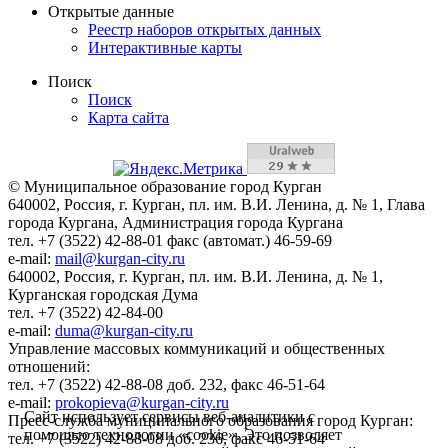
Открытые данные
Реестр наборов открытых данных
Интерактивные карты
Поиск
Поиск
Карта сайта
© Муниципальное образование город Курган
640002, Россия, г. Курган, пл. им. В.И. Ленина, д. № 1, Глава
города Кургана, Администрация города Кургана
тел. +7 (3522) 42-88-01 факс (автомат.) 46-59-69
e-mail:
mail@kurgan-city.ru
640002, Россия, г. Курган, пл. им. В.И. Ленина, д. № 1,
Курганская городская Дума
тел. +7 (3522) 42-84-00
e-mail:
duma@kurgan-city.ru
Управление массовых коммуникаций и общественных
отношений:
тел. +7 (3522) 42-88-08 доб. 232, факс 46-51-64
e-mail:
prokopieva@kurgan-city.ru
Сайт использует сервисы веб-аналитики с
Пресс-служба муниципального образования город Курган:
помощью технологии «cookie». Это позволяет
тел. +7 (3522) 42-88-08 доб. 236, факс 46-51-64