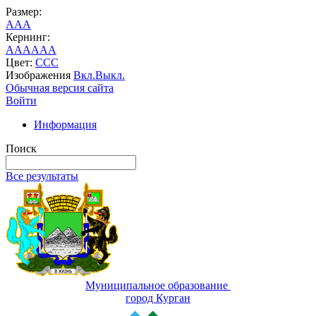
Размер:
A
A
A
Кернинг:
AA
AA
AA
Цвет:
C
C
C
Изображения
Вкл.
Выкл.
Обычная версия сайта
Войти
Информация
Поиск
Все результаты
Муниципальное образование
город Курган