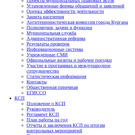
Проекты муниципальных правовых актов
Установленные формы обращений и заявлений
Оценка эффективности деятельности
Защита населения
Антитеррористическая комиссия города Кургана
Полномочия, задачи и функции
Муниципальная служба
Административная реформа
Результаты проверок
Информационные системы
Учрежденные СМИ
Официальные визиты и рабочие поездки
Участие в программах и международное
сотрудничество
Статистическая информация
Контакты
Общественная приемная
ЕГИССО
КСП
Положение о КСП
Руководитель
Регламент КСП
План работы на год
Отчеты и заключения КСП по итогам
контрольных мероприятий