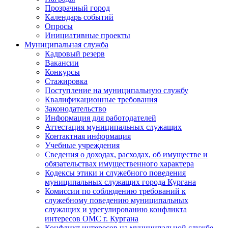
Прозрачный город
Календарь событий
Опросы
Инициативные проекты
Муниципальная служба
Кадровый резерв
Вакансии
Конкурсы
Стажировка
Поступление на муниципальную службу
Квалификационные требования
Законодательство
Информация для работодателей
Аттестация муниципальных служащих
Контактная информация
Учебные учреждения
Сведения о доходах, расходах, об имуществе и
обязательствах имущественного характера
Кодексы этики и служебного поведения
муниципальных служащих города Кургана
Комиссии по соблюдению требований к
служебному поведению муниципальных
служащих и урегулированию конфликта
интересов ОМС г. Кургана
Конфликт интересов на муниципальной службе