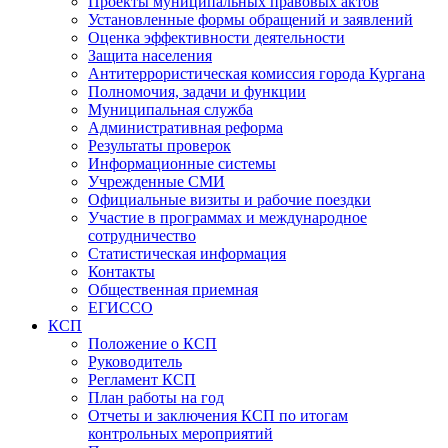
Проекты муниципальных правовых актов
Установленные формы обращений и заявлений
Оценка эффективности деятельности
Защита населения
Антитеррористическая комиссия города Кургана
Полномочия, задачи и функции
Муниципальная служба
Административная реформа
Результаты проверок
Информационные системы
Учрежденные СМИ
Официальные визиты и рабочие поездки
Участие в программах и международное
сотрудничество
Статистическая информация
Контакты
Общественная приемная
ЕГИССО
КСП
Положение о КСП
Руководитель
Регламент КСП
План работы на год
Отчеты и заключения КСП по итогам
контрольных мероприятий