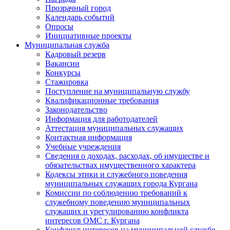
Прозрачный город
Календарь событий
Опросы
Инициативные проекты
Муниципальная служба
Кадровый резерв
Вакансии
Конкурсы
Стажировка
Поступление на муниципальную службу
Квалификационные требования
Законодательство
Информация для работодателей
Аттестация муниципальных служащих
Контактная информация
Учебные учреждения
Сведения о доходах, расходах, об имуществе и
обязательствах имущественного характера
Кодексы этики и служебного поведения
муниципальных служащих города Кургана
Комиссии по соблюдению требований к
служебному поведению муниципальных
служащих и урегулированию конфликта
интересов ОМС г. Кургана
Конфликт интересов на муниципальной службе