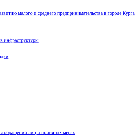
звитию малого и среднего предпринимательства в городе Курга
ов инфраструктуры
адки
ия обращений лиц и принятых мерах