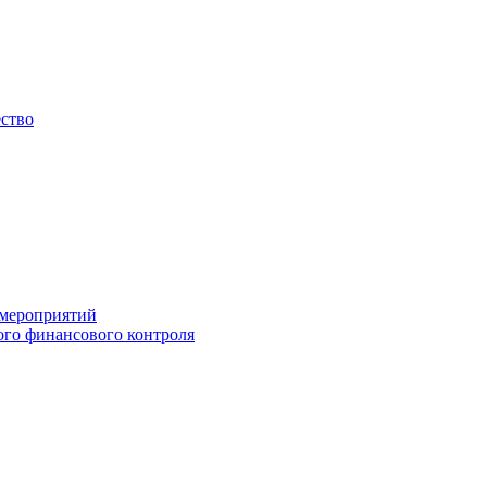
ество
 мероприятий
го финансового контроля