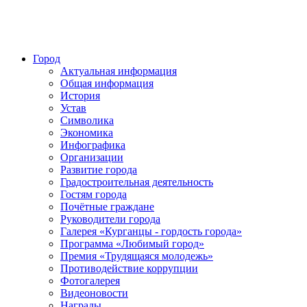
Город
Актуальная информация
Общая информация
История
Устав
Символика
Экономика
Инфографика
Организации
Развитие города
Градостроительная деятельность
Гостям города
Почётные граждане
Руководители города
Галерея «Курганцы - гордость города»
Программа «Любимый город»
Премия «Трудящаяся молодежь»
Противодействие коррупции
Фотогалерея
Видеоновости
Награды