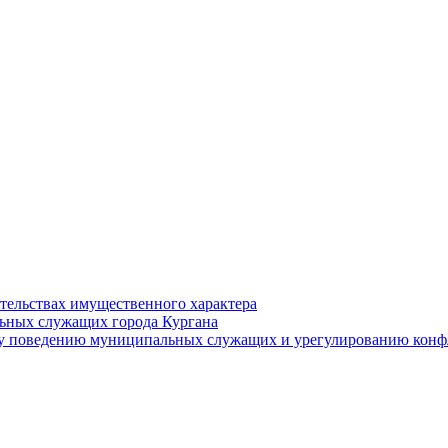
ательствах имущественного характера
ьных служащих города Кургана
у поведению муниципальных служащих и урегулированию конфл