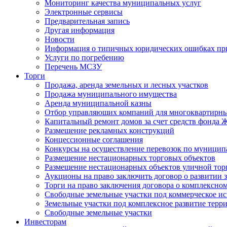
Мониторинг качества муниципальных услуг
Электронные сервисы
Предварительная запись
Другая информация
Новости
Информация о типичных юридических ошибках при
Услуги по погребению
Перечень МСЗУ
Торги
Продажа, аренда земельных и лесных участков
Продажа муниципального имущества
Аренда муниципальной казны
Отбор управляющих компаний для многоквартирн
Капитальный ремонт домов за счет средств фонда
Размещение рекламных конструкций
Концессионные соглашения
Конкурсы на осуществление перевозок по муници
Размещение нестационарных торговых объектов
Размещение нестационарных объектов уличной тор
Аукционы на право заключить договор о развитии 
Торги на право заключения договора о комплексно
Свободные земельные участки под коммерческое и
Земельные участки под комплексное развитие терр
Свободные земельные участки
Инвесторам