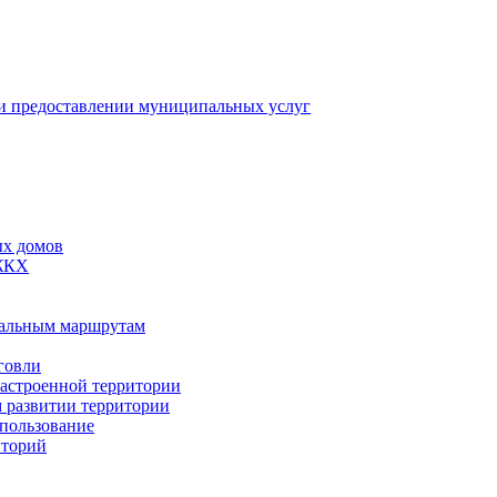
 предоставлении муниципальных услуг
ых домов
 ЖКХ
пальным маршрутам
говли
застроенной территории
м развитии территории
спользование
иторий