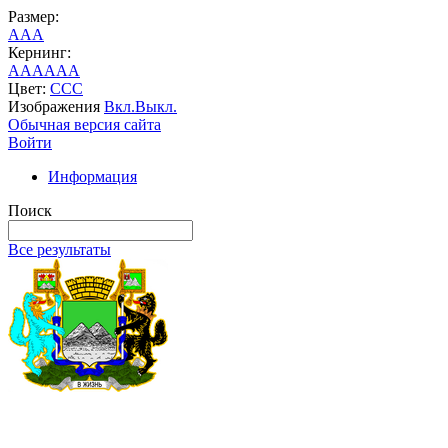
Размер:
A
A
A
Кернинг:
AA
AA
AA
Цвет:
C
C
C
Изображения
Вкл.
Выкл.
Обычная версия сайта
Войти
Информация
Поиск
Все результаты