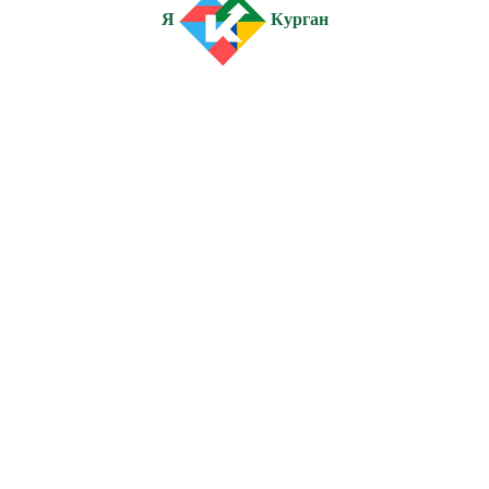
Я
Курган