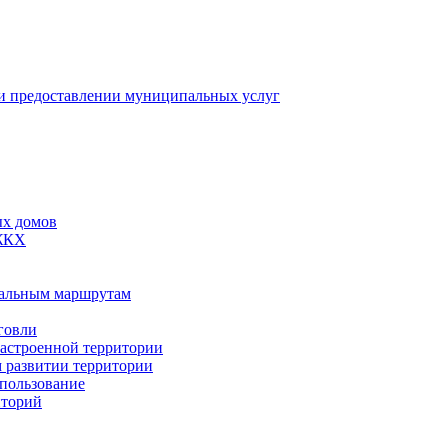
 предоставлении муниципальных услуг
ых домов
 ЖКХ
пальным маршрутам
говли
застроенной территории
м развитии территории
спользование
иторий