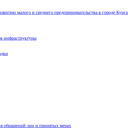
звитию малого и среднего предпринимательства в городе Курга
ов инфраструктуры
адки
ия обращений лиц и принятых мерах