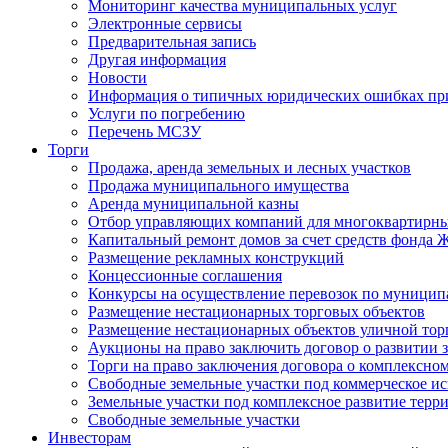
Мониторинг качества муниципальных услуг
Электронные сервисы
Предварительная запись
Другая информация
Новости
Информация о типичных юридических ошибках при
Услуги по погребению
Перечень МСЗУ
Торги
Продажа, аренда земельных и лесных участков
Продажа муниципального имущества
Аренда муниципальной казны
Отбор управляющих компаний для многоквартирн
Капитальный ремонт домов за счет средств фонда
Размещение рекламных конструкций
Концессионные соглашения
Конкурсы на осуществление перевозок по муници
Размещение нестационарных торговых объектов
Размещение нестационарных объектов уличной тор
Аукционы на право заключить договор о развитии 
Торги на право заключения договора о комплексно
Свободные земельные участки под коммерческое и
Земельные участки под комплексное развитие терр
Свободные земельные участки
Инвесторам