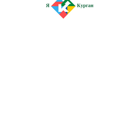
Я
Курган