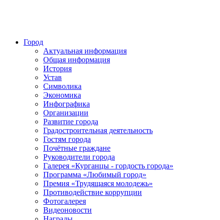
Город
Актуальная информация
Общая информация
История
Устав
Символика
Экономика
Инфографика
Организации
Развитие города
Градостроительная деятельность
Гостям города
Почётные граждане
Руководители города
Галерея «Курганцы - гордость города»
Программа «Любимый город»
Премия «Трудящаяся молодежь»
Противодействие коррупции
Фотогалерея
Видеоновости
Награды