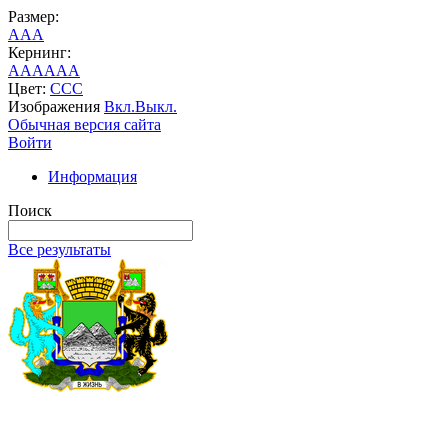
Размер:
A
A
A
Кернинг:
AA
AA
AA
Цвет:
C
C
C
Изображения
Вкл.
Выкл.
Обычная версия сайта
Войти
Информация
Поиск
Все результаты