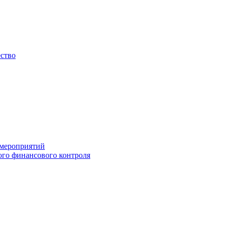
ество
 мероприятий
го финансового контроля