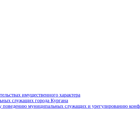
ательствах имущественного характера
ьных служащих города Кургана
у поведению муниципальных служащих и урегулированию конфл