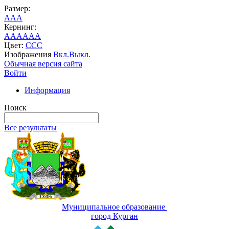
Размер:
A
A
A
Кернинг:
AA
AA
AA
Цвет:
C
C
C
Изображения
Вкл.
Выкл.
Обычная версия сайта
Войти
Информация
Поиск
Все результаты
Муниципальное образование
город Курган