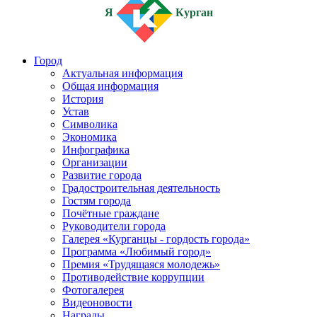
Я
Курган
Город
Актуальная информация
Общая информация
История
Устав
Символика
Экономика
Инфографика
Организации
Развитие города
Градостроительная деятельность
Гостям города
Почётные граждане
Руководители города
Галерея «Курганцы - гордость города»
Программа «Любимый город»
Премия «Трудящаяся молодежь»
Противодействие коррупции
Фотогалерея
Видеоновости
Награды