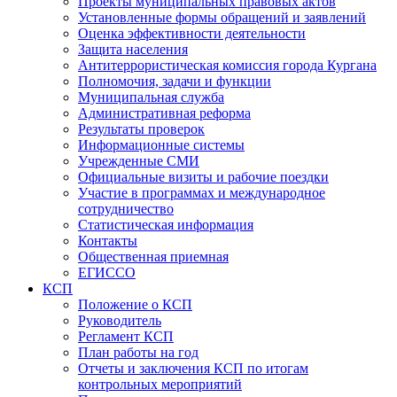
Проекты муниципальных правовых актов
Установленные формы обращений и заявлений
Оценка эффективности деятельности
Защита населения
Антитеррористическая комиссия города Кургана
Полномочия, задачи и функции
Муниципальная служба
Административная реформа
Результаты проверок
Информационные системы
Учрежденные СМИ
Официальные визиты и рабочие поездки
Участие в программах и международное
сотрудничество
Статистическая информация
Контакты
Общественная приемная
ЕГИССО
КСП
Положение о КСП
Руководитель
Регламент КСП
План работы на год
Отчеты и заключения КСП по итогам
контрольных мероприятий