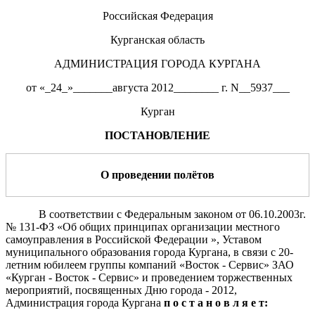
Российская Федерация
Курганская область
АДМИНИСТРАЦИЯ ГОРОДА КУРГАНА
от «_24_»_______августа 2012________ г. N__5937___
Курган
ПОСТАНОВЛЕНИЕ
О проведении пол
ё
тов
В соответствии с Федеральным законом от 06.10.2003г.
№ 131-ФЗ «Об общих принципах организации местного
самоуправления в Российской Федерации », Уставом
муниципального образования города Кургана, в связи с 20-
летним юбилеем группы компаний «Восток - Сервис» ЗАО
«Курган - Восток - Сервис» и проведением торжественных
мероприятий, посвященных Дню города - 2012,
Администрация города Кургана
п о с т а н о в л я е т: