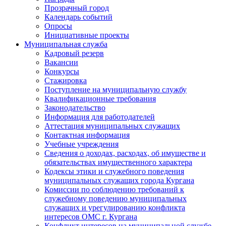
Прозрачный город
Календарь событий
Опросы
Инициативные проекты
Муниципальная служба
Кадровый резерв
Вакансии
Конкурсы
Стажировка
Поступление на муниципальную службу
Квалификационные требования
Законодательство
Информация для работодателей
Аттестация муниципальных служащих
Контактная информация
Учебные учреждения
Сведения о доходах, расходах, об имуществе и
обязательствах имущественного характера
Кодексы этики и служебного поведения
муниципальных служащих города Кургана
Комиссии по соблюдению требований к
служебному поведению муниципальных
служащих и урегулированию конфликта
интересов ОМС г. Кургана
Конфликт интересов на муниципальной службе