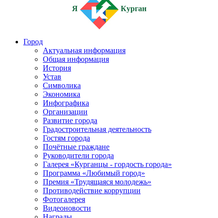
Я
Курган
Город
Актуальная информация
Общая информация
История
Устав
Символика
Экономика
Инфографика
Организации
Развитие города
Градостроительная деятельность
Гостям города
Почётные граждане
Руководители города
Галерея «Курганцы - гордость города»
Программа «Любимый город»
Премия «Трудящаяся молодежь»
Противодействие коррупции
Фотогалерея
Видеоновости
Награды