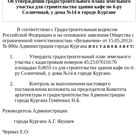
Об утверждении градостроительного плана земельного
участка для
строительства здания
кафе по б-ру
Солнечный, у дома №14
в городе Кургане
В соответствии с Градостроительным кодексом
Российской Федерации и на основании заявления Общества с
ограниченной ответственностью «Вельвичия» от 15.05.2012г.
№ 800а Администрация города Кургана
п о с т а н о в л я е т:
Утвердить градостроительный план земельного
участка с кадастровым номером 45:25:070116:70
площадью 0,0655 га для строительства здания кафе по б-
ру Солнечный, у дома №14 в городе Кургане.
Контроль за выполнением настоящего
постановления возложить на председателя Комитета
архитектуры и градостроительства Администрации
города Кургана Гумённых Н.Б.
Руководитель Администрации
города Кургана А.Г. Якушев
Черных Е.О.