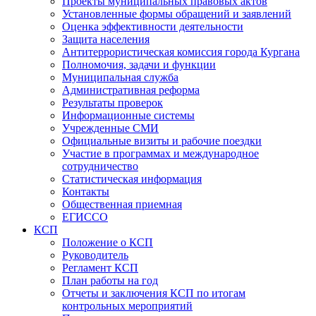
Проекты муниципальных правовых актов
Установленные формы обращений и заявлений
Оценка эффективности деятельности
Защита населения
Антитеррористическая комиссия города Кургана
Полномочия, задачи и функции
Муниципальная служба
Административная реформа
Результаты проверок
Информационные системы
Учрежденные СМИ
Официальные визиты и рабочие поездки
Участие в программах и международное
сотрудничество
Статистическая информация
Контакты
Общественная приемная
ЕГИССО
КСП
Положение о КСП
Руководитель
Регламент КСП
План работы на год
Отчеты и заключения КСП по итогам
контрольных мероприятий