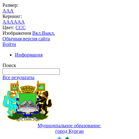
Размер:
A
A
A
Кернинг:
AA
AA
AA
Цвет:
C
C
C
Изображения
Вкл.
Выкл.
Обычная версия сайта
Войти
Информация
Поиск
Все результаты
Муниципальное образование
город Курган