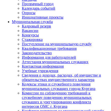
Прозрачный город
Календарь событий
Опросы
Инициативные проекты
Муниципальная служба
Кадровый резерв
Вакансии
Конкурсы
Стажировка
Поступление на муниципальную службу
Квалификационные требования
Законодательство
Информация для работодателей
Аттестация муниципальных служащих
Контактная информация
Учебные учреждения
Сведения о доходах, расходах, об имуществе и
обязательствах имущественного характера
Кодексы этики и служебного поведения
муниципальных служащих города Кургана
Комиссии по соблюдению требований к
служебному поведению муниципальных
служащих и урегулированию конфликта
интересов ОМС г. Кургана
Конфликт интересов на муниципальной службе