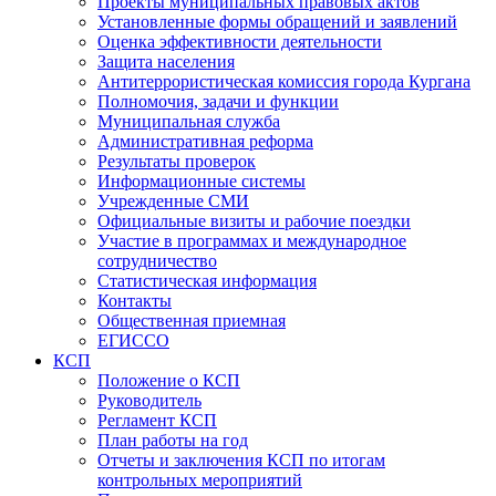
Проекты муниципальных правовых актов
Установленные формы обращений и заявлений
Оценка эффективности деятельности
Защита населения
Антитеррористическая комиссия города Кургана
Полномочия, задачи и функции
Муниципальная служба
Административная реформа
Результаты проверок
Информационные системы
Учрежденные СМИ
Официальные визиты и рабочие поездки
Участие в программах и международное
сотрудничество
Статистическая информация
Контакты
Общественная приемная
ЕГИССО
КСП
Положение о КСП
Руководитель
Регламент КСП
План работы на год
Отчеты и заключения КСП по итогам
контрольных мероприятий