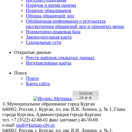
Порядок и время приема
Порядок обжалования
Обзоры обращений лиц
Обобщенная информация о результатах
рассмотрения обращений лиц и принятых мерах
Нормативно-правовая база
Законодательная карта
Социальные сети
Открытые данные
Реестр наборов открытых данных
Интерактивные карты
Поиск
Поиск
Карта сайта
© Муниципальное образование город Курган
640002, Россия, г. Курган, пл. им. В.И. Ленина, д. № 1, Глава
города Кургана, Администрация города Кургана
тел. +7 (3522) 42-88-01 факс (автомат.) 46-59-69
e-mail:
mail@kurgan-city.ru
640002, Россия, г. Курган, пл. им. В.И. Ленина, д. № 1,