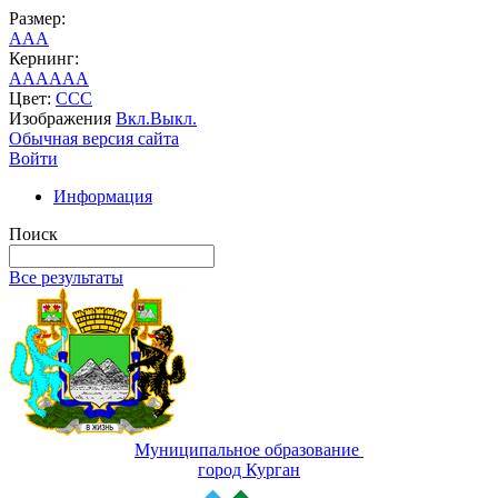
Размер:
A
A
A
Кернинг:
AA
AA
AA
Цвет:
C
C
C
Изображения
Вкл.
Выкл.
Обычная версия сайта
Войти
Информация
Поиск
Все результаты
Муниципальное образование
город Курган