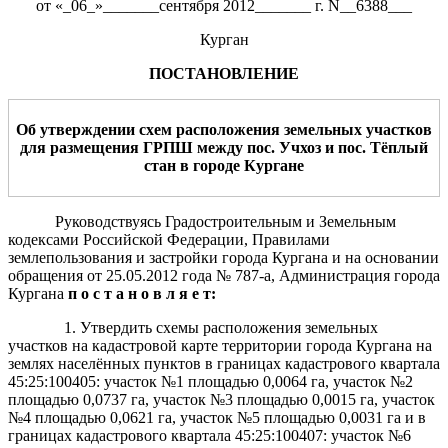
от «_06_»_______сентября 2012_______ г. N__6388___
Курган
ПОСТАНОВЛЕНИЕ
О
б утверждении схем расположения земельных участков
для
размещения
ГРПШ
между пос. Учхоз и пос. Тёплый
стан в
город
е
Курган
е
Руководствуясь Градостроительным и Земельным
кодексами Российской Федерации, Правилами
землепользования и застройки города Кургана и на основании
обращения
от 25.05.2012 года № 787-а, Администрация города
Кургана
п о с т а н о в л я е т:
1. Утвердить схемы расположения земельных
участков на кадастровой карте территории города Кургана на
землях населённых пунктов в границах кадастрового квартала
45:25:100405: участок №1 площадью 0,0064 га, участок №2
площадью 0,0737 га, участок №3 площадью 0,0015 га, участок
№4 площадью 0,0621 га, участок №5 площадью 0,0031 га и в
границах кадастрового квартала 45:25:100407: участок №6