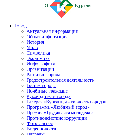
Я
Курган
Город
Актуальная информация
Общая информация
История
Устав
Символика
Экономика
Инфографика
Организации
Развитие города
Градостроительная деятельность
Гостям города
Почётные граждане
Руководители города
Галерея «Курганцы - гордость города»
Программа «Любимый город»
Премия «Трудящаяся молодежь»
Противодействие коррупции
Фотогалерея
Видеоновости
Награды