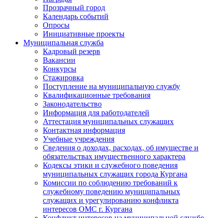
Прозрачный город
Календарь событий
Опросы
Инициативные проекты
Муниципальная служба
Кадровый резерв
Вакансии
Конкурсы
Стажировка
Поступление на муниципальную службу
Квалификационные требования
Законодательство
Информация для работодателей
Аттестация муниципальных служащих
Контактная информация
Учебные учреждения
Сведения о доходах, расходах, об имуществе и
обязательствах имущественного характера
Кодексы этики и служебного поведения
муниципальных служащих города Кургана
Комиссии по соблюдению требований к
служебному поведению муниципальных
служащих и урегулированию конфликта
интересов ОМС г. Кургана
Конфликт интересов на муниципальной службе