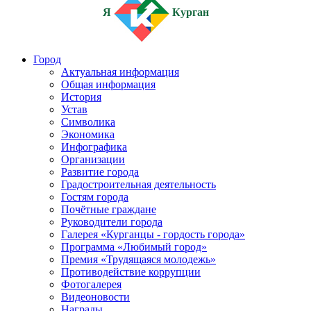
Я
Курган
Город
Актуальная информация
Общая информация
История
Устав
Символика
Экономика
Инфографика
Организации
Развитие города
Градостроительная деятельность
Гостям города
Почётные граждане
Руководители города
Галерея «Курганцы - гордость города»
Программа «Любимый город»
Премия «Трудящаяся молодежь»
Противодействие коррупции
Фотогалерея
Видеоновости
Награды