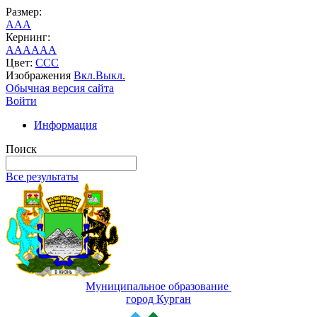
Размер:
A
A
A
Кернинг:
AA
AA
AA
Цвет:
C
C
C
Изображения
Вкл.
Выкл.
Обычная версия сайта
Войти
Информация
Поиск
Все результаты
Муниципальное образование
город Курган