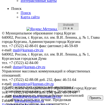
Интерактивные карты
Поиск
Поиск
Карта сайта
© Муниципальное образование город Курган
640002, Россия, г. Курган, пл. им. В.И. Ленина, д. № 1, Глава
города Кургана, Администрация города Кургана
тел. +7 (3522) 42-88-01 факс (автомат.) 46-59-69
e-mail:
mail@kurgan-city.ru
640002, Россия, г. Курган, пл. им. В.И. Ленина, д. № 1,
Курганская городская Дума
тел. +7 (3522) 42-84-00
e-mail:
duma@kurgan-city.ru
Управление массовых коммуникаций и общественных
отношений:
тел. +7 (3522) 42-88-08 доб. 232, факс 46-51-64
e-mail:
prokopieva@kurgan-city.ru
Сайт использует сервисы веб-аналитики с
Пресс-служба муниципального образования город Курган:
помощью технологии «cookie». Это позволяет
тел. +7 (3522) 42-88-08 доб. 236, факс 46-51-64
нам анализировать взаимодействие посетителей
e-mail:
kondratyeva-ma@kurgan-city.ru
Принять
с сайтом и делать его лучше. Продолжая
Госвеб:
kurgan.gosuslugi.ru
пользоваться сайтом, вы соглашаетесь с
Политика конфиденциальности