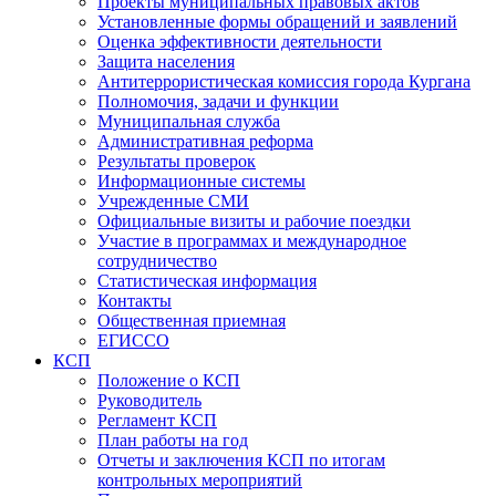
Проекты муниципальных правовых актов
Установленные формы обращений и заявлений
Оценка эффективности деятельности
Защита населения
Антитеррористическая комиссия города Кургана
Полномочия, задачи и функции
Муниципальная служба
Административная реформа
Результаты проверок
Информационные системы
Учрежденные СМИ
Официальные визиты и рабочие поездки
Участие в программах и международное
сотрудничество
Статистическая информация
Контакты
Общественная приемная
ЕГИССО
КСП
Положение о КСП
Руководитель
Регламент КСП
План работы на год
Отчеты и заключения КСП по итогам
контрольных мероприятий