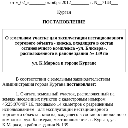
от «_02_»_______октября 2012________ г. N__7143___
Курган
ПОСТАНОВЛЕНИЕ
О земельном участке для
эксплуатации
нестационарного
торгового объекта -
киоска
, входящего в состав
остановочного комплекса
«ул. Блюхера
»,
ра
сположенного в районе здания № 139
по
ул. К.Маркса
в городе Кургане
В соответствии с земельным законодательством
Администрация города Кургана
пост
а
новляет:
1. Считать земельный участок, расположенный на
землях населенных пунктов с кадастровым номером
45:25:070407:16, площадью 14 кв.метров с разрешенным
использованием - для эксплуатации нестационарного
торгового объекта - киоска, входящего в состав остановочного
комплекса «ул. Блюхера», местоположение - г. Курган, ул.
К.Маркса, в районе здания № 139.