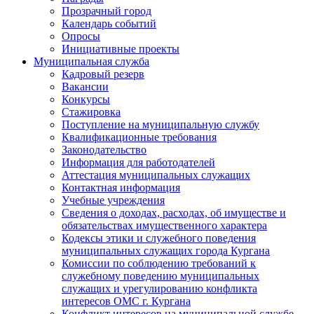
Прозрачный город
Календарь событий
Опросы
Инициативные проекты
Муниципальная служба
Кадровый резерв
Вакансии
Конкурсы
Стажировка
Поступление на муниципальную службу
Квалификационные требования
Законодательство
Информация для работодателей
Аттестация муниципальных служащих
Контактная информация
Учебные учреждения
Сведения о доходах, расходах, об имуществе и
обязательствах имущественного характера
Кодексы этики и служебного поведения
муниципальных служащих города Кургана
Комиссии по соблюдению требований к
служебному поведению муниципальных
служащих и урегулированию конфликта
интересов ОМС г. Кургана
Конфликт интересов на муниципальной службе