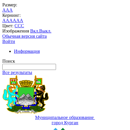
Размер:
A
A
A
Кернинг:
AA
AA
AA
Цвет:
C
C
C
Изображения
Вкл.
Выкл.
Обычная версия сайта
Войти
Информация
Поиск
Все результаты
Муниципальное образование
город Курган