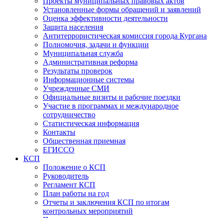
Проекты муниципальных правовых актов
Установленные формы обращений и заявлений
Оценка эффективности деятельности
Защита населения
Антитеррористическая комиссия города Кургана
Полномочия, задачи и функции
Муниципальная служба
Административная реформа
Результаты проверок
Информационные системы
Учрежденные СМИ
Официальные визиты и рабочие поездки
Участие в программах и международное
сотрудничество
Статистическая информация
Контакты
Общественная приемная
ЕГИССО
КСП
Положение о КСП
Руководитель
Регламент КСП
План работы на год
Отчеты и заключения КСП по итогам
контрольных мероприятий