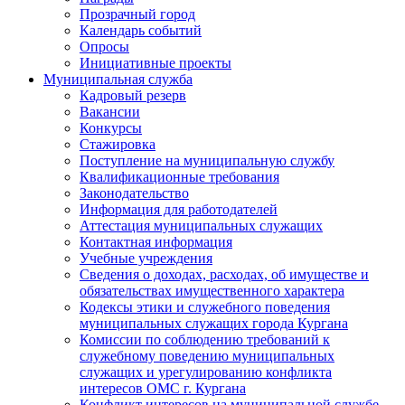
Прозрачный город
Календарь событий
Опросы
Инициативные проекты
Муниципальная служба
Кадровый резерв
Вакансии
Конкурсы
Стажировка
Поступление на муниципальную службу
Квалификационные требования
Законодательство
Информация для работодателей
Аттестация муниципальных служащих
Контактная информация
Учебные учреждения
Сведения о доходах, расходах, об имуществе и
обязательствах имущественного характера
Кодексы этики и служебного поведения
муниципальных служащих города Кургана
Комиссии по соблюдению требований к
служебному поведению муниципальных
служащих и урегулированию конфликта
интересов ОМС г. Кургана
Конфликт интересов на муниципальной службе