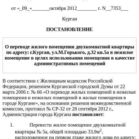
от «_09_»_______октября 2012________ г. N__7353___
Курган
ПОСТАНОВЛЕНИЕ
О переводе жилого помещения
двух
комнатной квартиры
по адресу: г.Курган,
ул.
М.Горького
, д.
32
кв.
5а
в нежилое
помещение в целях использования помещения в качестве
административн
ых
помещени
й
В соответствии с Жилищным кодексом Российской
Федерации, решением Курганской городской Думы от 22
марта 2006 г. № 66 «О переводе жилых помещений в нежилые
помещения и нежилых помещений в жилые помещения в
городе Кургане», на основании решения межведомственной
комиссии, протокол № СР-32 от 28 сентября 2012 г.,
Администрация города Кургана
постановляет
:
Перевести жилое помещение двухкомнатной
2
квартиры № 5а, общей площадью 33,9м
,
расположенное на первом этаже жилого дома по адресу: