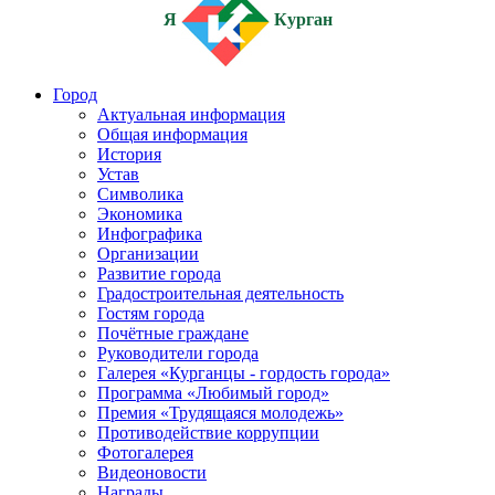
Я
Курган
Город
Актуальная информация
Общая информация
История
Устав
Символика
Экономика
Инфографика
Организации
Развитие города
Градостроительная деятельность
Гостям города
Почётные граждане
Руководители города
Галерея «Курганцы - гордость города»
Программа «Любимый город»
Премия «Трудящаяся молодежь»
Противодействие коррупции
Фотогалерея
Видеоновости
Награды