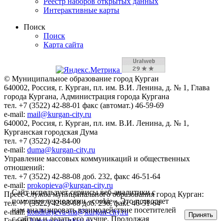
Реестр наборов открытых данных
Интерактивные карты
Поиск
Поиск
Карта сайта
© Муниципальное образование город Курган
640002, Россия, г. Курган, пл. им. В.И. Ленина, д. № 1, Глава
города Кургана, Администрация города Кургана
тел. +7 (3522) 42-88-01 факс (автомат.) 46-59-69
e-mail:
mail@kurgan-city.ru
640002, Россия, г. Курган, пл. им. В.И. Ленина, д. № 1,
Курганская городская Дума
тел. +7 (3522) 42-84-00
e-mail:
duma@kurgan-city.ru
Управление массовых коммуникаций и общественных
отношений:
тел. +7 (3522) 42-88-08 доб. 232, факс 46-51-64
e-mail:
prokopieva@kurgan-city.ru
Сайт использует сервисы веб-аналитики с
Пресс-служба муниципального образования город Курган:
помощью технологии «cookie». Это позволяет
тел. +7 (3522) 42-88-08 доб. 236, факс 46-51-64
нам анализировать взаимодействие посетителей
e-mail:
kondratyeva-ma@kurgan-city.ru
Принять
с сайтом и делать его лучше. Продолжая
Госвеб:
kurgan.gosuslugi.ru