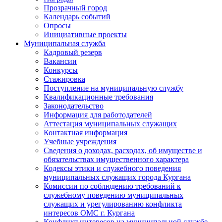
Прозрачный город
Календарь событий
Опросы
Инициативные проекты
Муниципальная служба
Кадровый резерв
Вакансии
Конкурсы
Стажировка
Поступление на муниципальную службу
Квалификационные требования
Законодательство
Информация для работодателей
Аттестация муниципальных служащих
Контактная информация
Учебные учреждения
Сведения о доходах, расходах, об имуществе и
обязательствах имущественного характера
Кодексы этики и служебного поведения
муниципальных служащих города Кургана
Комиссии по соблюдению требований к
служебному поведению муниципальных
служащих и урегулированию конфликта
интересов ОМС г. Кургана
Конфликт интересов на муниципальной службе