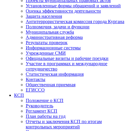
Проекты муниципальных правовых актов
Установленные формы обращений и заявлений
Оценка эффективности деятельности
Защита населения
Антитеррористическая комиссия города Кургана
Полномочия, задачи и функции
Муниципальная служба
Административная реформа
Результаты проверок
Информационные системы
Учрежденные СМИ
Официальные визиты и рабочие поездки
Участие в программах и международное
сотрудничество
Статистическая информация
Контакты
Общественная приемная
ЕГИССО
КСП
Положение о КСП
Руководитель
Регламент КСП
План работы на год
Отчеты и заключения КСП по итогам
контрольных мероприятий