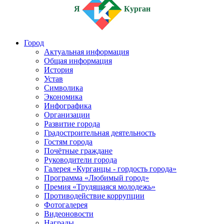
Я
Курган
Город
Актуальная информация
Общая информация
История
Устав
Символика
Экономика
Инфографика
Организации
Развитие города
Градостроительная деятельность
Гостям города
Почётные граждане
Руководители города
Галерея «Курганцы - гордость города»
Программа «Любимый город»
Премия «Трудящаяся молодежь»
Противодействие коррупции
Фотогалерея
Видеоновости
Награды