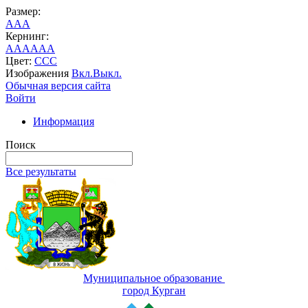
Размер:
A
A
A
Кернинг:
AA
AA
AA
Цвет:
C
C
C
Изображения
Вкл.
Выкл.
Обычная версия сайта
Войти
Информация
Поиск
Все результаты
Муниципальное образование
город Курган