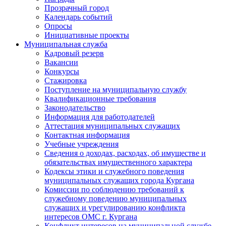
Прозрачный город
Календарь событий
Опросы
Инициативные проекты
Муниципальная служба
Кадровый резерв
Вакансии
Конкурсы
Стажировка
Поступление на муниципальную службу
Квалификационные требования
Законодательство
Информация для работодателей
Аттестация муниципальных служащих
Контактная информация
Учебные учреждения
Сведения о доходах, расходах, об имуществе и
обязательствах имущественного характера
Кодексы этики и служебного поведения
муниципальных служащих города Кургана
Комиссии по соблюдению требований к
служебному поведению муниципальных
служащих и урегулированию конфликта
интересов ОМС г. Кургана
Конфликт интересов на муниципальной службе