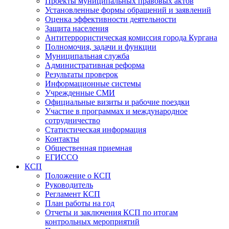
Проекты муниципальных правовых актов
Установленные формы обращений и заявлений
Оценка эффективности деятельности
Защита населения
Антитеррористическая комиссия города Кургана
Полномочия, задачи и функции
Муниципальная служба
Административная реформа
Результаты проверок
Информационные системы
Учрежденные СМИ
Официальные визиты и рабочие поездки
Участие в программах и международное
сотрудничество
Статистическая информация
Контакты
Общественная приемная
ЕГИССО
КСП
Положение о КСП
Руководитель
Регламент КСП
План работы на год
Отчеты и заключения КСП по итогам
контрольных мероприятий