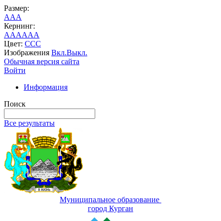
Размер:
A
A
A
Кернинг:
AA
AA
AA
Цвет:
C
C
C
Изображения
Вкл.
Выкл.
Обычная версия сайта
Войти
Информация
Поиск
Все результаты
Муниципальное образование
город Курган