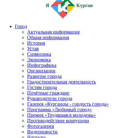
Я
Курган
Город
Актуальная информация
Общая информация
История
Устав
Символика
Экономика
Инфографика
Организации
Развитие города
Градостроительная деятельность
Гостям города
Почётные граждане
Руководители города
Галерея «Курганцы - гордость города»
Программа «Любимый город»
Премия «Трудящаяся молодежь»
Противодействие коррупции
Фотогалерея
Видеоновости
Награды