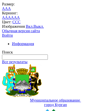
Размер:
A
A
A
Кернинг:
AA
AA
AA
Цвет:
C
C
C
Изображения
Вкл.
Выкл.
Обычная версия сайта
Войти
Информация
Поиск
Все результаты
Муниципальное образование
город Курган