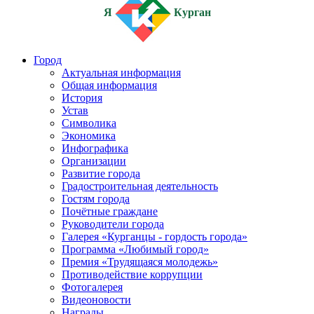
Я
Курган
Город
Актуальная информация
Общая информация
История
Устав
Символика
Экономика
Инфографика
Организации
Развитие города
Градостроительная деятельность
Гостям города
Почётные граждане
Руководители города
Галерея «Курганцы - гордость города»
Программа «Любимый город»
Премия «Трудящаяся молодежь»
Противодействие коррупции
Фотогалерея
Видеоновости
Награды