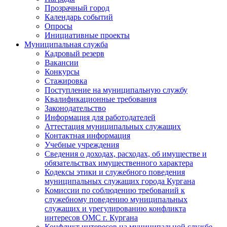
Прозрачный город
Календарь событий
Опросы
Инициативные проекты
Муниципальная служба
Кадровый резерв
Вакансии
Конкурсы
Стажировка
Поступление на муниципальную службу
Квалификационные требования
Законодательство
Информация для работодателей
Аттестация муниципальных служащих
Контактная информация
Учебные учреждения
Сведения о доходах, расходах, об имуществе и
обязательствах имущественного характера
Кодексы этики и служебного поведения
муниципальных служащих города Кургана
Комиссии по соблюдению требований к
служебному поведению муниципальных
служащих и урегулированию конфликта
интересов ОМС г. Кургана
Конфликт интересов на муниципальной службе