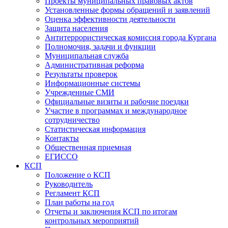
Проекты муниципальных правовых актов
Установленные формы обращений и заявлений
Оценка эффективности деятельности
Защита населения
Антитеррористическая комиссия города Кургана
Полномочия, задачи и функции
Муниципальная служба
Административная реформа
Результаты проверок
Информационные системы
Учрежденные СМИ
Официальные визиты и рабочие поездки
Участие в программах и международное
сотрудничество
Статистическая информация
Контакты
Общественная приемная
ЕГИССО
КСП
Положение о КСП
Руководитель
Регламент КСП
План работы на год
Отчеты и заключения КСП по итогам
контрольных мероприятий