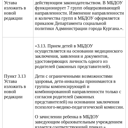
Устава
действующим законодательством. В МБДОУ
изложить в
функционирует 7 групп общеразвивающей
новой
направленности. Изменение направленности
редакции
и количества групп в МБДОУ оформляется
приказом Департамента социальной
политики Администрации города Кургана.».
«3.13. Прием детей в МБДОУ
осуществляется на основании медицинского
заключения, заявления и документов,
удостоверяющих личность одного из
родителей (законных представителей).
Пункт 3.13
Дети с ограниченными возможностями
Устава
здоровья, дети-инвалиды принимаются в
изложить в
группы компенсирующей и
новой
комбинированной направленности только с
редакции
согласия родителей (законных
представителей) на основании заключения
психолого-медико-педагогической комиссии.
О зачислении ребенка в МБДОУ
заведующим образовательным учреждением
издается соответствующий приказ.».