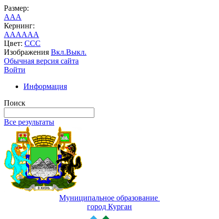
Размер:
A
A
A
Кернинг:
AA
AA
AA
Цвет:
C
C
C
Изображения
Вкл.
Выкл.
Обычная версия сайта
Войти
Информация
Поиск
Все результаты
Муниципальное образование
город Курган