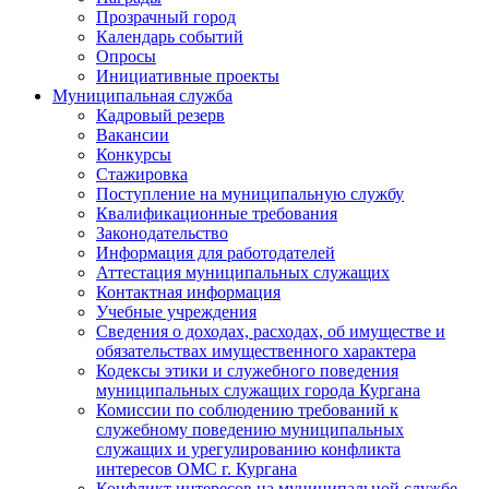
Прозрачный город
Календарь событий
Опросы
Инициативные проекты
Муниципальная служба
Кадровый резерв
Вакансии
Конкурсы
Стажировка
Поступление на муниципальную службу
Квалификационные требования
Законодательство
Информация для работодателей
Аттестация муниципальных служащих
Контактная информация
Учебные учреждения
Сведения о доходах, расходах, об имуществе и
обязательствах имущественного характера
Кодексы этики и служебного поведения
муниципальных служащих города Кургана
Комиссии по соблюдению требований к
служебному поведению муниципальных
служащих и урегулированию конфликта
интересов ОМС г. Кургана
Конфликт интересов на муниципальной службе