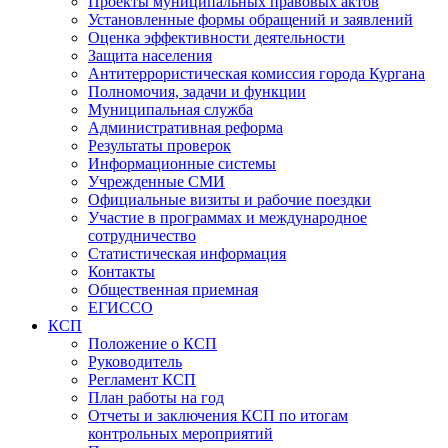
Проекты муниципальных правовых актов
Установленные формы обращений и заявлений
Оценка эффективности деятельности
Защита населения
Антитеррористическая комиссия города Кургана
Полномочия, задачи и функции
Муниципальная служба
Административная реформа
Результаты проверок
Информационные системы
Учрежденные СМИ
Официальные визиты и рабочие поездки
Участие в программах и международное
сотрудничество
Статистическая информация
Контакты
Общественная приемная
ЕГИССО
КСП
Положение о КСП
Руководитель
Регламент КСП
План работы на год
Отчеты и заключения КСП по итогам
контрольных мероприятий