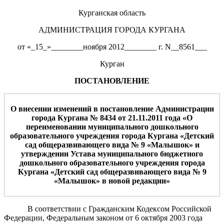
Курганская область
АДМИНИСТРАЦИЯ ГОРОДА КУРГАНА
от «_15_»________ноября 2012________ г. N__8561___
Курган
ПОСТАНОВЛЕНИЕ
О внесении изменений в постановление А
дминистрации
города Кургана
№
8
434
от
2
1.1
1
.2011 года
«О
переименовании муниципального дошкольного
образовательного учреждения города Кургана «Детский
сад
общеразвивающе
го вида №
9
«
Малышок
» и
утверждении Устава муниципального бюджетного
дошкольного образовательного учреждения города
Кургана «Детский сад
общеразвивающе
го вида №
9
«
Малышок
» в новой редакции»
В соответствии с Гражданским Кодексом Российской
Федерации, Федеральным законом от 6 октября 2003 года