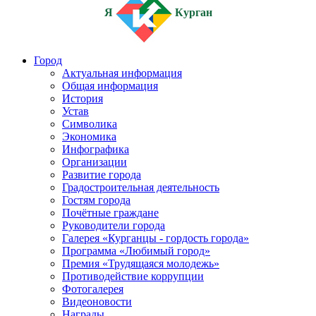
Я
Курган
Город
Актуальная информация
Общая информация
История
Устав
Символика
Экономика
Инфографика
Организации
Развитие города
Градостроительная деятельность
Гостям города
Почётные граждане
Руководители города
Галерея «Курганцы - гордость города»
Программа «Любимый город»
Премия «Трудящаяся молодежь»
Противодействие коррупции
Фотогалерея
Видеоновости
Награды