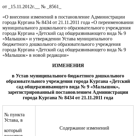
от _15.11.2012г.__ № _8561_
«О внесении изменений в постановление Администрации
города Кургана № 8434 от 21.11.2011 года «О переименовании
муниципального дошкольного образовательного учреждения
города Кургана «Детский сад общеразвивающего вида № 9
«Малышок» и утверждении Устава муниципального
бюджетного дошкольного образовательного учреждения
города Кургана «Детский сад общеразвивающего вида № 9
«Малышок» в новой редакции»
ИЗМЕНЕНИЯ
в Устав
муниципального бюджетного дошкольного
образовательного учреждения города Кургана «
Д
етский
сад
общеразвивающе
го вида
№
9
«
Малышок
»
,
зарегистрированный постановлением Администрации
города Кургана
№ 8
434
от
2
1
.1
1
.2011 года
№ пункта
Устава, в
Содержание изменений
который
вносятся