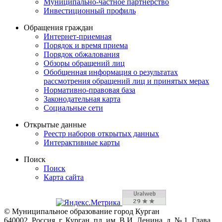
Муниципально-частное партнерство
Инвестиционный профиль
Обращения граждан
Интернет-приемная
Порядок и время приема
Порядок обжалования
Обзоры обращений лиц
Обобщенная информация о результатах
рассмотрения обращений лиц и принятых мерах
Нормативно-правовая база
Законодательная карта
Социальные сети
Открытые данные
Реестр наборов открытых данных
Интерактивные карты
Поиск
Поиск
Карта сайта
© Муниципальное образование город Курган
640002, Россия, г. Курган, пл. им. В.И. Ленина, д. № 1, Глава