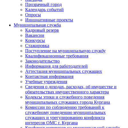
Прозрачный город
Календарь событий
Опросы
Инициативные проекты
Муниципальная служба
Кадровый резерв
Вакансии
Конкурсы
Стажировка
Поступление на муниципальную службу
Квалификационные требования
Законодательство
Информация для работодателей
Аттестация муниципальных служащих
Контактная информация
Учебные учреждения
Сведения о доходах, расходах, об имуществе и
обязательствах имущественного характера
Кодексы этики и служебного поведения
муниципальных служащих города Кургана
Комиссии по соблюдению требований к
служебному поведению муниципальных
служащих и урегулированию конфликта
интересов ОМС г. Кургана
Конфликт интересов на муниципальной службе