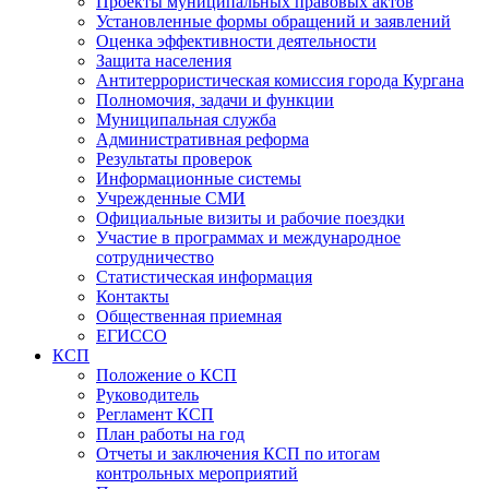
Проекты муниципальных правовых актов
Установленные формы обращений и заявлений
Оценка эффективности деятельности
Защита населения
Антитеррористическая комиссия города Кургана
Полномочия, задачи и функции
Муниципальная служба
Административная реформа
Результаты проверок
Информационные системы
Учрежденные СМИ
Официальные визиты и рабочие поездки
Участие в программах и международное
сотрудничество
Статистическая информация
Контакты
Общественная приемная
ЕГИССО
КСП
Положение о КСП
Руководитель
Регламент КСП
План работы на год
Отчеты и заключения КСП по итогам
контрольных мероприятий