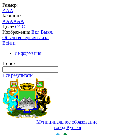
Размер:
A
A
A
Кернинг:
AA
AA
AA
Цвет:
C
C
C
Изображения
Вкл.
Выкл.
Обычная версия сайта
Войти
Информация
Поиск
Все результаты
Муниципальное образование
город Курган