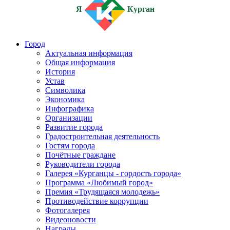
Я
Курган
Город
Актуальная информация
Общая информация
История
Устав
Символика
Экономика
Инфографика
Организации
Развитие города
Градостроительная деятельность
Гостям города
Почётные граждане
Руководители города
Галерея «Курганцы - гордость города»
Программа «Любимый город»
Премия «Трудящаяся молодежь»
Противодействие коррупции
Фотогалерея
Видеоновости
Награды