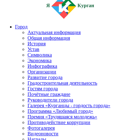
Я
Курган
Город
Актуальная информация
Общая информация
История
Устав
Символика
Экономика
Инфографика
Организации
Развитие города
Градостроительная деятельность
Гостям города
Почётные граждане
Руководители города
Галерея «Курганцы - гордость города»
Программа «Любимый город»
Премия «Трудящаяся молодежь»
Противодействие коррупции
Фотогалерея
Видеоновости
Награды