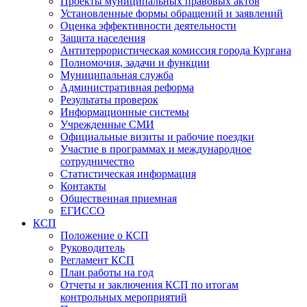
Проекты муниципальных правовых актов
Установленные формы обращений и заявлений
Оценка эффективности деятельности
Защита населения
Антитеррористическая комиссия города Кургана
Полномочия, задачи и функции
Муниципальная служба
Административная реформа
Результаты проверок
Информационные системы
Учрежденные СМИ
Официальные визиты и рабочие поездки
Участие в программах и международное
сотрудничество
Статистическая информация
Контакты
Общественная приемная
ЕГИССО
КСП
Положение о КСП
Руководитель
Регламент КСП
План работы на год
Отчеты и заключения КСП по итогам
контрольных мероприятий