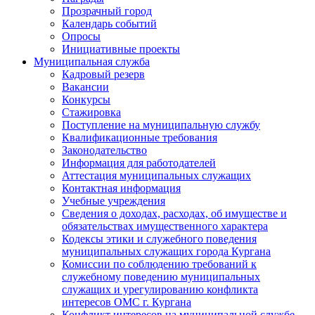
Прозрачный город
Календарь событий
Опросы
Инициативные проекты
Муниципальная служба
Кадровый резерв
Вакансии
Конкурсы
Стажировка
Поступление на муниципальную службу
Квалификационные требования
Законодательство
Информация для работодателей
Аттестация муниципальных служащих
Контактная информация
Учебные учреждения
Сведения о доходах, расходах, об имуществе и
обязательствах имущественного характера
Кодексы этики и служебного поведения
муниципальных служащих города Кургана
Комиссии по соблюдению требований к
служебному поведению муниципальных
служащих и урегулированию конфликта
интересов ОМС г. Кургана
Конфликт интересов на муниципальной службе