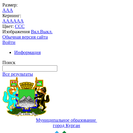
Размер:
A
A
A
Кернинг:
AA
AA
AA
Цвет:
C
C
C
Изображения
Вкл.
Выкл.
Обычная версия сайта
Войти
Информация
Поиск
Все результаты
Муниципальное образование
город Курган