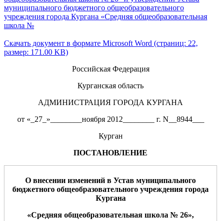
муниципального бюджетного общеобразовательного
учреждения города Кургана «Средняя общеобразовательная
школа №
Скачать документ в формате Microsoft Word (страниц: 22,
размер: 171.00 KB)
Российская Федерация
Курганская область
АДМИНИСТРАЦИЯ ГОРОДА КУРГАНА
от «_27_»________ноября 2012________ г. N__8944___
Курган
ПОСТАНОВЛЕНИЕ
О
внесе
нии изменений в Устав
му
ниципального
бюджетного
о
бщео
бразовательного учреждения
города
Кургана
«
Средняя
о
бщеобразо
в
ательная школа №
26
»
,