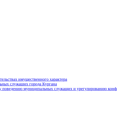
ательствах имущественного характера
ьных служащих города Кургана
у поведению муниципальных служащих и урегулированию конфл