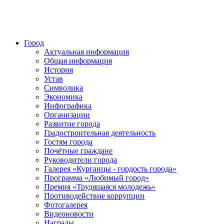
Город
Актуальная информация
Общая информация
История
Устав
Символика
Экономика
Инфографика
Организации
Развитие города
Градостроительная деятельность
Гостям города
Почётные граждане
Руководители города
Галерея «Курганцы - гордость города»
Программа «Любимый город»
Премия «Трудящаяся молодежь»
Противодействие коррупции
Фотогалерея
Видеоновости
Награды