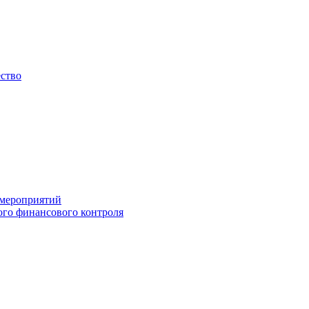
ество
 мероприятий
го финансового контроля