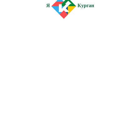
Я
Курган