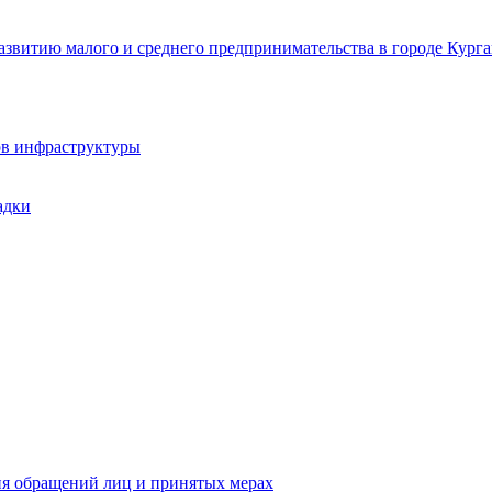
звитию малого и среднего предпринимательства в городе Курга
ов инфраструктуры
адки
ия обращений лиц и принятых мерах