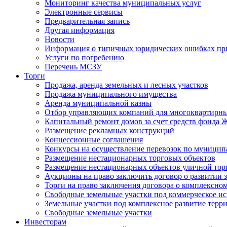
Мониторинг качества муниципальных услуг
Электронные сервисы
Предварительная запись
Другая информация
Новости
Информация о типичных юридических ошибках при
Услуги по погребению
Перечень МСЗУ
Торги
Продажа, аренда земельных и лесных участков
Продажа муниципального имущества
Аренда муниципальной казны
Отбор управляющих компаний для многоквартирн
Капитальный ремонт домов за счет средств фонда
Размещение рекламных конструкций
Концессионные соглашения
Конкурсы на осуществление перевозок по муници
Размещение нестационарных торговых объектов
Размещение нестационарных объектов уличной тор
Аукционы на право заключить договор о развитии 
Торги на право заключения договора о комплексно
Свободные земельные участки под коммерческое и
Земельные участки под комплексное развитие терр
Свободные земельные участки
Инвесторам