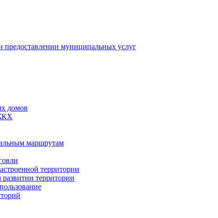
 предоставлении муниципальных услуг
ых домов
 ЖКХ
пальным маршрутам
говли
застроенной территории
м развитии территории
спользование
иторий