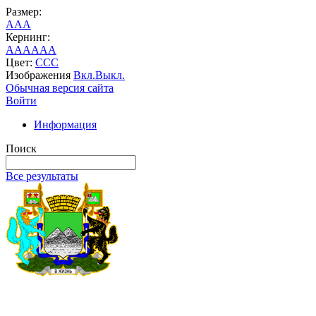
Размер:
A
A
A
Кернинг:
AA
AA
AA
Цвет:
C
C
C
Изображения
Вкл.
Выкл.
Обычная версия сайта
Войти
Информация
Поиск
Все результаты