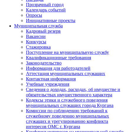
Прозрачный город
Календарь событий
Опросы
Инициативные проекты
Муниципальная служба
Кадровый резерв
Вакансии
Конкурсы
Стажировка
Поступление на муниципальную службу
Квалификационные требования
Законодательство
Информация для работодателей
Аттестация муниципальных служащих
Контактная информация
Учебные учреждения
Сведения о доходах, расходах, об имуществе и
обязательствах имущественного характера
Кодексы этики и служебного поведения
муниципальных служащих города Кургана
Комиссии по соблюдению требований к
служебному поведению муниципальных
служащих и урегулированию конфликта
интересов ОМС г. Кургана
Конфликт интересов на муниципальной службе