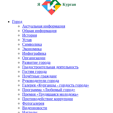
Я
Курган
Город
Актуальная информация
Общая информация
История
Устав
Символика
Экономика
Инфографика
Организации
Развитие города
Градостроительная деятельность
Гостям города
Почётные граждане
Руководители города
Галерея «Курганцы - гордость города»
Программа «Любимый город»
Премия «Трудящаяся молодежь»
Противодействие коррупции
Фотогалерея
Видеоновости
Награды