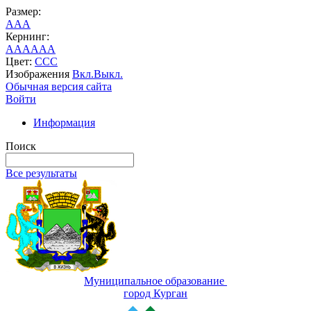
Размер:
A
A
A
Кернинг:
AA
AA
AA
Цвет:
C
C
C
Изображения
Вкл.
Выкл.
Обычная версия сайта
Войти
Информация
Поиск
Все результаты
Муниципальное образование
город Курган