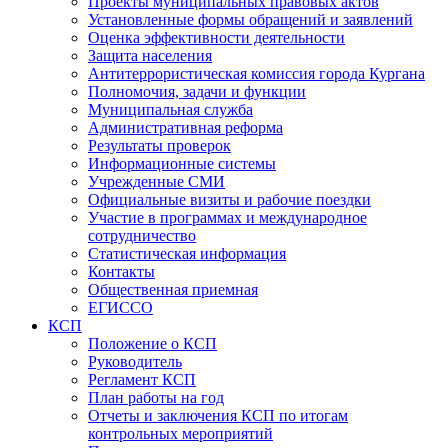
Проекты муниципальных правовых актов
Установленные формы обращений и заявлений
Оценка эффективности деятельности
Защита населения
Антитеррористическая комиссия города Кургана
Полномочия, задачи и функции
Муниципальная служба
Административная реформа
Результаты проверок
Информационные системы
Учрежденные СМИ
Официальные визиты и рабочие поездки
Участие в программах и международное
сотрудничество
Статистическая информация
Контакты
Общественная приемная
ЕГИССО
КСП
Положение о КСП
Руководитель
Регламент КСП
План работы на год
Отчеты и заключения КСП по итогам
контрольных мероприятий