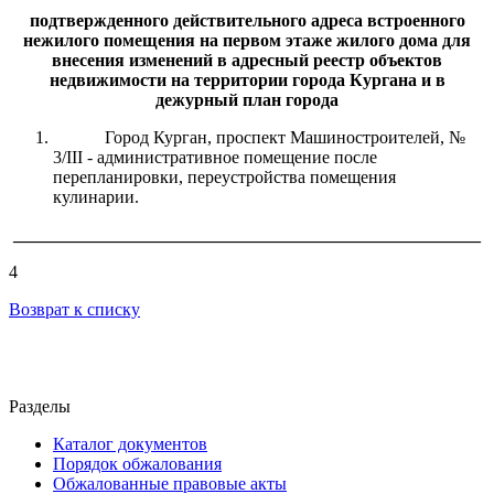
подтвержден
ного
действительн
ого
адреса
встроенного
не
жил
ого помещения на первом этаже жилого дома
для
внесе
ния
изменени
й
в адресный реестр объектов
недвижимости на территории города Кургана и в
дежурный план города
Город Курган, проспект Машиностроителей, №
3/III - административное помещение после
перепланировки, переустройства помещения
кулинарии.
_____________________________________________________
4
Возврат к списку
Разделы
Каталог документов
Порядок обжалования
Обжалованные правовые акты