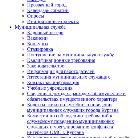
Прозрачный город
Календарь событий
Опросы
Инициативные проекты
Муниципальная служба
Кадровый резерв
Вакансии
Конкурсы
Стажировка
Поступление на муниципальную службу
Квалификационные требования
Законодательство
Информация для работодателей
Аттестация муниципальных служащих
Контактная информация
Учебные учреждения
Сведения о доходах, расходах, об имуществе и
обязательствах имущественного характера
Кодексы этики и служебного поведения
муниципальных служащих города Кургана
Комиссии по соблюдению требований к
служебному поведению муниципальных
служащих и урегулированию конфликта
интересов ОМС г. Кургана
Конфликт интересов на муниципальной службе