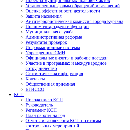
Проекты муниципальных правовых актов
Установленные формы обращений и заявлений
Оценка эффективности деятельности
Защита населения
Антитеррористическая комиссия города Кургана
Полномочия, задачи и функции
Муниципальная служба
Административная реформа
Результаты проверок
Информационные системы
Учрежденные СМИ
Официальные визиты и рабочие поездки
Участие в программах и международное
сотрудничество
Статистическая информация
Контакты
Общественная приемная
ЕГИССО
КСП
Положение о КСП
Руководитель
Регламент КСП
План работы на год
Отчеты и заключения КСП по итогам
контрольных мероприятий