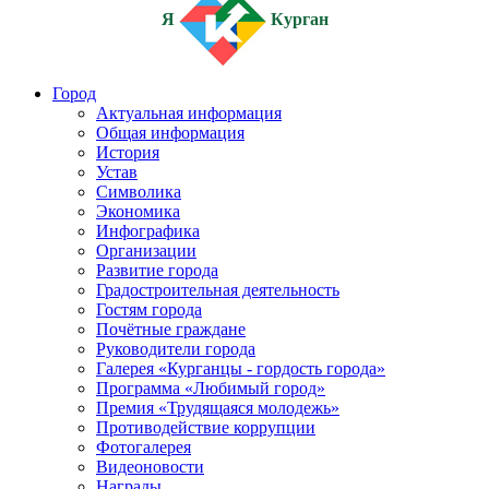
Я
Курган
Город
Актуальная информация
Общая информация
История
Устав
Символика
Экономика
Инфографика
Организации
Развитие города
Градостроительная деятельность
Гостям города
Почётные граждане
Руководители города
Галерея «Курганцы - гордость города»
Программа «Любимый город»
Премия «Трудящаяся молодежь»
Противодействие коррупции
Фотогалерея
Видеоновости
Награды