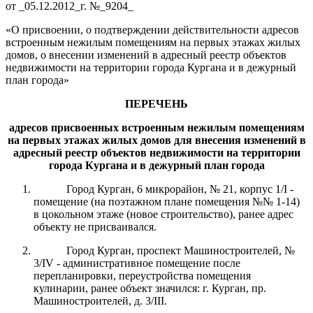
от _05.12.2012_г. №_9204_
«О присвоении, о подтверждении действительности адресов
встроенным нежилым помещениям на первых этажах жилых
домов, о внесении изменений в адресный реестр объектов
недвижимости на территории города Кургана и в дежурный
план города»
ПЕРЕЧЕНЬ
адресов присвоенных встроенным нежилым помещениям
на первых этажах жилых домов для
внесе
ния
изменени
й
в
адресный реестр объектов недвижимости на территории
города Кургана и в дежурный план города
Город Курган, 6 микрорайон, № 21, корпус 1/I -
помещение (на поэтажном плане помещения №№ 1-14)
в цокольном этаже (новое строительство), ранее адрес
объекту не присваивался.
Город Курган, проспект Машиностроителей, №
3/IV - административное помещение после
перепланировки, переустройства помещения
кулинарии, ранее объект значился: г. Курган, пр.
Машиностроителей, д. 3/III.