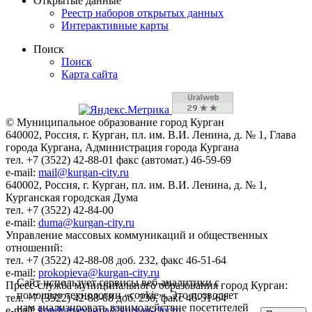
Открытые данные
Реестр наборов открытых данных
Интерактивные карты
Поиск
Поиск
Карта сайта
© Муниципальное образование город Курган
640002, Россия, г. Курган, пл. им. В.И. Ленина, д. № 1, Глава
города Кургана, Администрация города Кургана
тел. +7 (3522) 42-88-01 факс (автомат.) 46-59-69
e-mail:
mail@kurgan-city.ru
640002, Россия, г. Курган, пл. им. В.И. Ленина, д. № 1,
Курганская городская Дума
тел. +7 (3522) 42-84-00
e-mail:
duma@kurgan-city.ru
Управление массовых коммуникаций и общественных
отношений:
тел. +7 (3522) 42-88-08 доб. 232, факс 46-51-64
e-mail:
prokopieva@kurgan-city.ru
Сайт использует сервисы веб-аналитики с
Пресс-служба муниципального образования город Курган:
помощью технологии «cookie». Это позволяет
тел. +7 (3522) 42-88-08 доб. 236, факс 46-51-64
нам анализировать взаимодействие посетителей
e-mail:
kondratyeva-ma@kurgan-city.ru