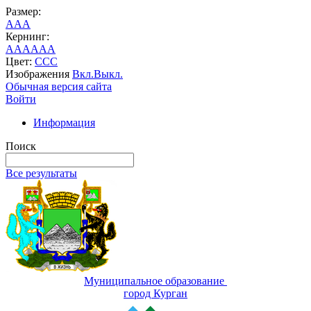
Размер:
A
A
A
Кернинг:
AA
AA
AA
Цвет:
C
C
C
Изображения
Вкл.
Выкл.
Обычная версия сайта
Войти
Информация
Поиск
Все результаты
Муниципальное образование
город Курган