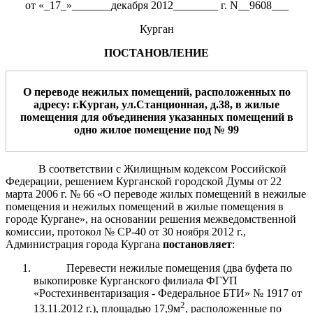
от «_17_»_______декабря 2012________ г. N__9608___
Курган
ПОСТАНОВЛЕНИЕ
О переводе нежил
ых
помещени
й
, расположенн
ых
по
адресу: г.Курган, ул.
Станционная
, д.
38
,
в жил
ы
е
помещени
я
для
объединени
я
указанных помещений в
одно жилое помещение под №
99
В соответствии с Жилищным кодексом Российской
Федерации, решением Курганской городской Думы от 22
марта 2006 г. № 66 «О переводе жилых помещений в нежилые
помещения и нежилых помещений в жилые помещения в
городе Кургане», на основании решения межведомственной
комиссии, протокол № СР-40 от 30 ноября 2012 г.,
Администрация города Кургана
постановляет
:
Перевести нежилые помещения (два буфета по
выкопировке Курганского филиала ФГУП
«Ростехинвентаризация - Федеральное БТИ» № 1917 от
2
13.11.2012 г.), площадью 17,9м
, расположенные по