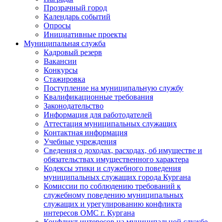
Прозрачный город
Календарь событий
Опросы
Инициативные проекты
Муниципальная служба
Кадровый резерв
Вакансии
Конкурсы
Стажировка
Поступление на муниципальную службу
Квалификационные требования
Законодательство
Информация для работодателей
Аттестация муниципальных служащих
Контактная информация
Учебные учреждения
Сведения о доходах, расходах, об имуществе и
обязательствах имущественного характера
Кодексы этики и служебного поведения
муниципальных служащих города Кургана
Комиссии по соблюдению требований к
служебному поведению муниципальных
служащих и урегулированию конфликта
интересов ОМС г. Кургана
Конфликт интересов на муниципальной службе