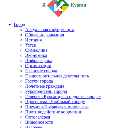
Я
Курган
Город
Актуальная информация
Общая информация
История
Устав
Символика
Экономика
Инфографика
Организации
Развитие города
Градостроительная деятельность
Гостям города
Почётные граждане
Руководители города
Галерея «Курганцы - гордость города»
Программа «Любимый город»
Премия «Трудящаяся молодежь»
Противодействие коррупции
Фотогалерея
Видеоновости
Награды