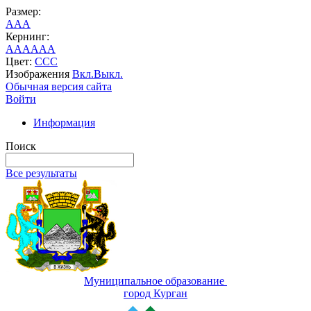
Размер:
A
A
A
Кернинг:
AA
AA
AA
Цвет:
C
C
C
Изображения
Вкл.
Выкл.
Обычная версия сайта
Войти
Информация
Поиск
Все результаты
Муниципальное образование
город Курган