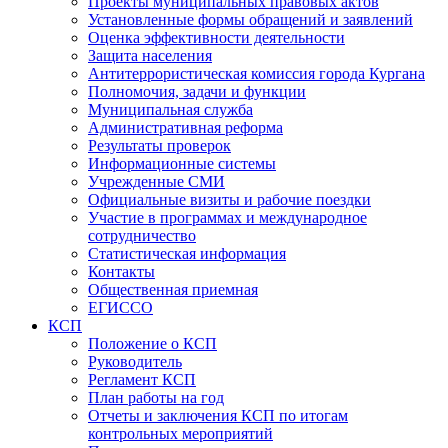
Проекты муниципальных правовых актов
Установленные формы обращений и заявлений
Оценка эффективности деятельности
Защита населения
Антитеррористическая комиссия города Кургана
Полномочия, задачи и функции
Муниципальная служба
Административная реформа
Результаты проверок
Информационные системы
Учрежденные СМИ
Официальные визиты и рабочие поездки
Участие в программах и международное
сотрудничество
Статистическая информация
Контакты
Общественная приемная
ЕГИССО
КСП
Положение о КСП
Руководитель
Регламент КСП
План работы на год
Отчеты и заключения КСП по итогам
контрольных мероприятий