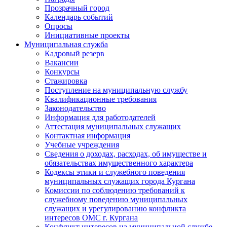
Прозрачный город
Календарь событий
Опросы
Инициативные проекты
Муниципальная служба
Кадровый резерв
Вакансии
Конкурсы
Стажировка
Поступление на муниципальную службу
Квалификационные требования
Законодательство
Информация для работодателей
Аттестация муниципальных служащих
Контактная информация
Учебные учреждения
Сведения о доходах, расходах, об имуществе и
обязательствах имущественного характера
Кодексы этики и служебного поведения
муниципальных служащих города Кургана
Комиссии по соблюдению требований к
служебному поведению муниципальных
служащих и урегулированию конфликта
интересов ОМС г. Кургана
Конфликт интересов на муниципальной службе