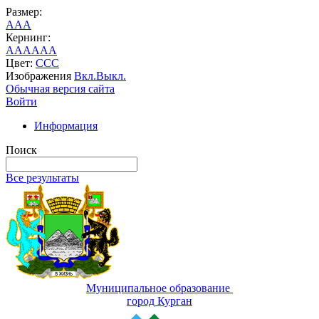
Размер:
A
A
A
Кернинг:
AA
AA
AA
Цвет:
C
C
C
Изображения
Вкл.
Выкл.
Обычная версия сайта
Войти
Информация
Поиск
Все результаты
Муниципальное образование
город Курган