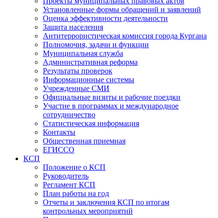
Проекты муниципальных правовых актов
Установленные формы обращений и заявлений
Оценка эффективности деятельности
Защита населения
Антитеррористическая комиссия города Кургана
Полномочия, задачи и функции
Муниципальная служба
Административная реформа
Результаты проверок
Информационные системы
Учрежденные СМИ
Официальные визиты и рабочие поездки
Участие в программах и международное
сотрудничество
Статистическая информация
Контакты
Общественная приемная
ЕГИССО
КСП
Положение о КСП
Руководитель
Регламент КСП
План работы на год
Отчеты и заключения КСП по итогам
контрольных мероприятий