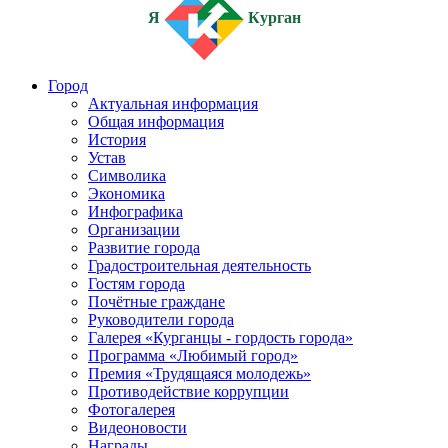
Я
Курган
Город
Актуальная информация
Общая информация
История
Устав
Символика
Экономика
Инфографика
Организации
Развитие города
Градостроительная деятельность
Гостям города
Почётные граждане
Руководители города
Галерея «Курганцы - гордость города»
Программа «Любимый город»
Премия «Трудящаяся молодежь»
Противодействие коррупции
Фотогалерея
Видеоновости
Награды