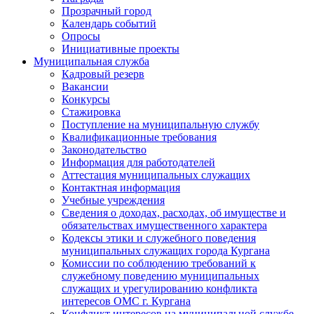
Прозрачный город
Календарь событий
Опросы
Инициативные проекты
Муниципальная служба
Кадровый резерв
Вакансии
Конкурсы
Стажировка
Поступление на муниципальную службу
Квалификационные требования
Законодательство
Информация для работодателей
Аттестация муниципальных служащих
Контактная информация
Учебные учреждения
Сведения о доходах, расходах, об имуществе и
обязательствах имущественного характера
Кодексы этики и служебного поведения
муниципальных служащих города Кургана
Комиссии по соблюдению требований к
служебному поведению муниципальных
служащих и урегулированию конфликта
интересов ОМС г. Кургана
Конфликт интересов на муниципальной службе