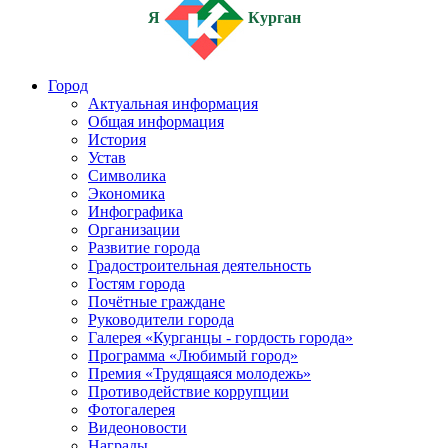
Я
Курган
Город
Актуальная информация
Общая информация
История
Устав
Символика
Экономика
Инфографика
Организации
Развитие города
Градостроительная деятельность
Гостям города
Почётные граждане
Руководители города
Галерея «Курганцы - гордость города»
Программа «Любимый город»
Премия «Трудящаяся молодежь»
Противодействие коррупции
Фотогалерея
Видеоновости
Награды