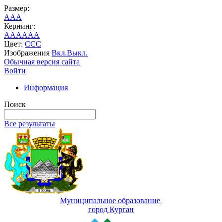
Размер:
A
A
A
Кернинг:
AA
AA
AA
Цвет:
C
C
C
Изображения
Вкл.
Выкл.
Обычная версия сайта
Войти
Информация
Поиск
Все результаты
Муниципальное образование
город Курган