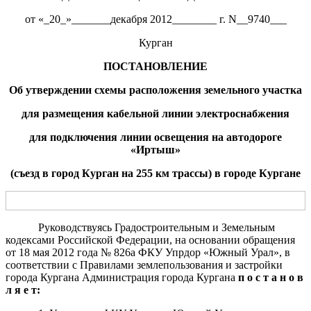
от «_20_»_______декабря 2012________ г. N__9740___
Курган
ПОСТАНОВЛЕНИЕ
Об утверждении схемы расположения
з
емельн
ого
участк
а
для размещения
кабельной линии электроснабжения
для подключения
линии
освещения
на
автодорог
е
«Иртыш»
(съезд в город Курган на 255 км трассы)
в городе Кургане
Руководствуясь Градостроительным и Земельным
кодексами Российской Федерации, на основании обращения
от 18 мая 2012 года № 826а ФКУ Упрдор «Южный Урал», в
соответствии с Правилами землепользования и застройки
города Кургана Администрация города Кургана
п о с т а н о в
л я е т: