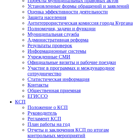
Проекты муниципальных правовых актов
Установленные формы обращений и заявлений
Оценка эффективности деятельности
Защита населения
Антитеррористическая комиссия города Кургана
Полномочия, задачи и функции
Муниципальная служба
Административная реформа
Результаты проверок
Информационные системы
Учрежденные СМИ
Официальные визиты и рабочие поездки
Участие в программах и международное
сотрудничество
Статистическая информация
Контакты
Общественная приемная
ЕГИССО
КСП
Положение о КСП
Руководитель
Регламент КСП
План работы на год
Отчеты и заключения КСП по итогам
контрольных мероприятий