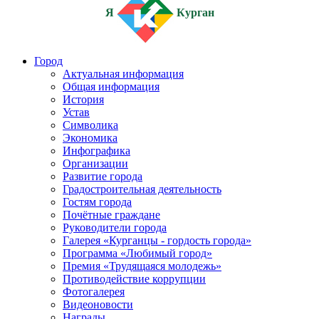
Я
Курган
Город
Актуальная информация
Общая информация
История
Устав
Символика
Экономика
Инфографика
Организации
Развитие города
Градостроительная деятельность
Гостям города
Почётные граждане
Руководители города
Галерея «Курганцы - гордость города»
Программа «Любимый город»
Премия «Трудящаяся молодежь»
Противодействие коррупции
Фотогалерея
Видеоновости
Награды