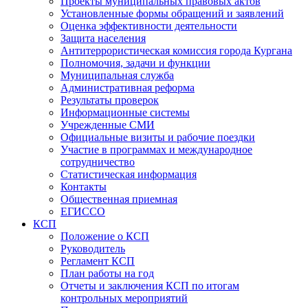
Проекты муниципальных правовых актов
Установленные формы обращений и заявлений
Оценка эффективности деятельности
Защита населения
Антитеррористическая комиссия города Кургана
Полномочия, задачи и функции
Муниципальная служба
Административная реформа
Результаты проверок
Информационные системы
Учрежденные СМИ
Официальные визиты и рабочие поездки
Участие в программах и международное
сотрудничество
Статистическая информация
Контакты
Общественная приемная
ЕГИССО
КСП
Положение о КСП
Руководитель
Регламент КСП
План работы на год
Отчеты и заключения КСП по итогам
контрольных мероприятий