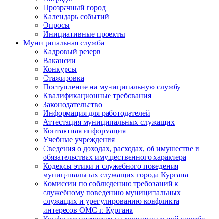
Прозрачный город
Календарь событий
Опросы
Инициативные проекты
Муниципальная служба
Кадровый резерв
Вакансии
Конкурсы
Стажировка
Поступление на муниципальную службу
Квалификационные требования
Законодательство
Информация для работодателей
Аттестация муниципальных служащих
Контактная информация
Учебные учреждения
Сведения о доходах, расходах, об имуществе и
обязательствах имущественного характера
Кодексы этики и служебного поведения
муниципальных служащих города Кургана
Комиссии по соблюдению требований к
служебному поведению муниципальных
служащих и урегулированию конфликта
интересов ОМС г. Кургана
Конфликт интересов на муниципальной службе