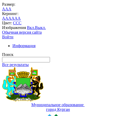
Размер:
A
A
A
Кернинг:
AA
AA
AA
Цвет:
C
C
C
Изображения
Вкл.
Выкл.
Обычная версия сайта
Войти
Информация
Поиск
Все результаты
Муниципальное образование
город Курган