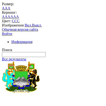
Размер:
A
A
A
Кернинг:
AA
AA
AA
Цвет:
C
C
C
Изображения
Вкл.
Выкл.
Обычная версия сайта
Войти
Информация
Поиск
Все результаты