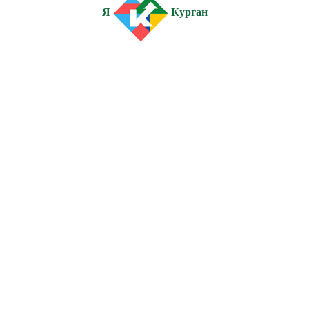
Я
Курган