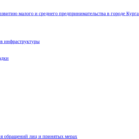
звитию малого и среднего предпринимательства в городе Курга
ов инфраструктуры
адки
ия обращений лиц и принятых мерах