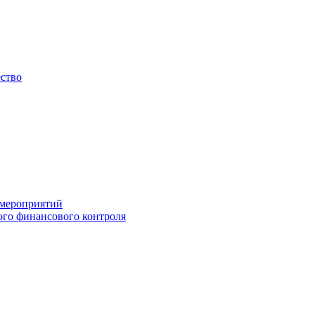
ество
 мероприятий
го финансового контроля