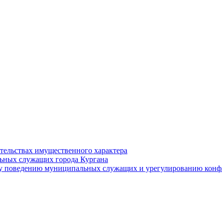
ательствах имущественного характера
ьных служащих города Кургана
у поведению муниципальных служащих и урегулированию конфл