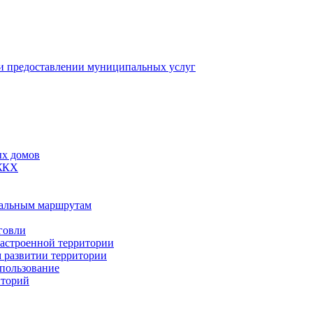
 предоставлении муниципальных услуг
ых домов
 ЖКХ
пальным маршрутам
говли
застроенной территории
м развитии территории
спользование
иторий