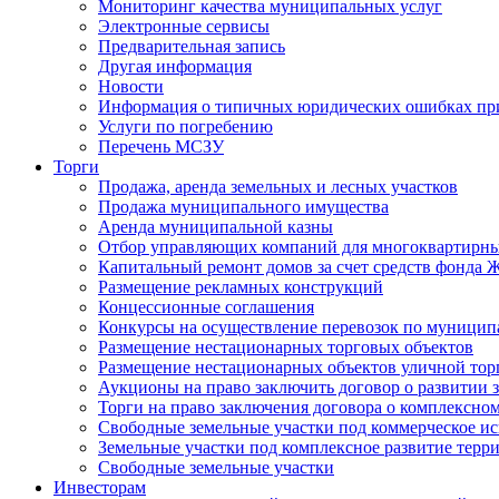
Мониторинг качества муниципальных услуг
Электронные сервисы
Предварительная запись
Другая информация
Новости
Информация о типичных юридических ошибках при
Услуги по погребению
Перечень МСЗУ
Торги
Продажа, аренда земельных и лесных участков
Продажа муниципального имущества
Аренда муниципальной казны
Отбор управляющих компаний для многоквартирн
Капитальный ремонт домов за счет средств фонда
Размещение рекламных конструкций
Концессионные соглашения
Конкурсы на осуществление перевозок по муници
Размещение нестационарных торговых объектов
Размещение нестационарных объектов уличной тор
Аукционы на право заключить договор о развитии 
Торги на право заключения договора о комплексно
Свободные земельные участки под коммерческое и
Земельные участки под комплексное развитие терр
Свободные земельные участки
Инвесторам