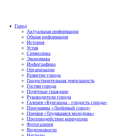
Город
Актуальная информация
Общая информация
История
Устав
Символика
Экономика
Инфографика
Организации
Развитие города
Градостроительная деятельность
Гостям города
Почётные граждане
Руководители города
Галерея «Курганцы - гордость города»
Программа «Любимый город»
Премия «Трудящаяся молодежь»
Противодействие коррупции
Фотогалерея
Видеоновости
Награды