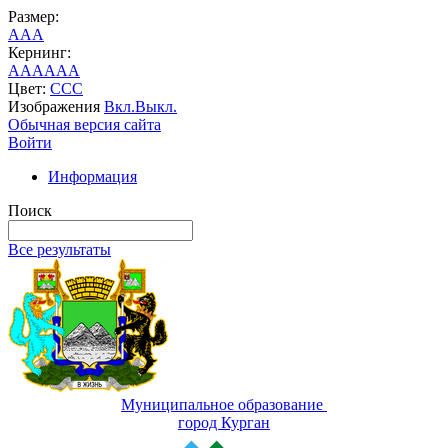
Размер:
A
A
A
Кернинг:
AA
AA
AA
Цвет:
C
C
C
Изображения
Вкл.
Выкл.
Обычная версия сайта
Войти
Информация
Поиск
Все результаты
Муниципальное образование
город Курган