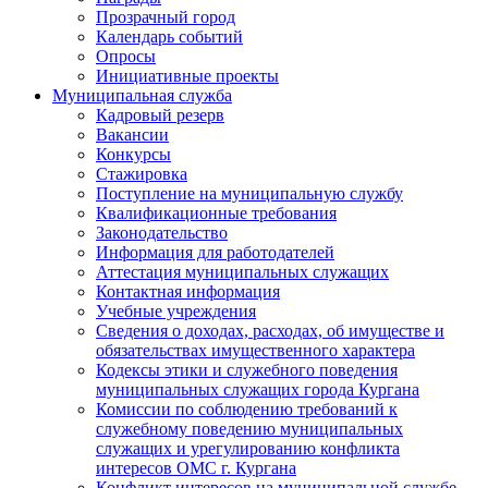
Прозрачный город
Календарь событий
Опросы
Инициативные проекты
Муниципальная служба
Кадровый резерв
Вакансии
Конкурсы
Стажировка
Поступление на муниципальную службу
Квалификационные требования
Законодательство
Информация для работодателей
Аттестация муниципальных служащих
Контактная информация
Учебные учреждения
Сведения о доходах, расходах, об имуществе и
обязательствах имущественного характера
Кодексы этики и служебного поведения
муниципальных служащих города Кургана
Комиссии по соблюдению требований к
служебному поведению муниципальных
служащих и урегулированию конфликта
интересов ОМС г. Кургана
Конфликт интересов на муниципальной службе