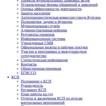
Проекты муниципальных правовых актов
Установленные формы обращений и заявлений
Оценка эффективности деятельности
Защита населения
Антитеррористическая комиссия города Кургана
Полномочия, задачи и функции
Муниципальная служба
Административная реформа
Результаты проверок
Информационные системы
Учрежденные СМИ
Официальные визиты и рабочие поездки
Участие в программах и международное
сотрудничество
Статистическая информация
Контакты
Общественная приемная
ЕГИССО
КСП
Положение о КСП
Руководитель
Регламент КСП
План работы на год
Отчеты и заключения КСП по итогам
контрольных мероприятий