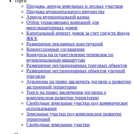
Торги
Продажа, аренда земельных и лесных участков
Продажа муниципального имущества
Аренда муниципальной казны
Отбор управляющих компаний для
многоквартирных домов
Капитальный ремонт домов за счет средств фонда
ЖКХ
Размещение рекламных конструкций
Концессионные соглашения
Конкурсы на осуществление перевозок по
муниципальным маршрутам
Размещение нестационарных торговых объектов
Размещение нестационарных объектов уличной
торговли
Аукционы на право заключить договор о развитии
застроенной территории
Торги на право заключения договора о
комплексном развитии территории
Свободные земельные участки под коммерческое
использование
Земельные участки под комплексное развитие
территорий
Свободные земельные участки