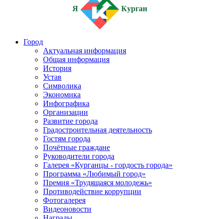
Я
Курган
Город
Актуальная информация
Общая информация
История
Устав
Символика
Экономика
Инфографика
Организации
Развитие города
Градостроительная деятельность
Гостям города
Почётные граждане
Руководители города
Галерея «Курганцы - гордость города»
Программа «Любимый город»
Премия «Трудящаяся молодежь»
Противодействие коррупции
Фотогалерея
Видеоновости
Награды