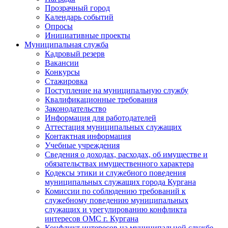
Прозрачный город
Календарь событий
Опросы
Инициативные проекты
Муниципальная служба
Кадровый резерв
Вакансии
Конкурсы
Стажировка
Поступление на муниципальную службу
Квалификационные требования
Законодательство
Информация для работодателей
Аттестация муниципальных служащих
Контактная информация
Учебные учреждения
Сведения о доходах, расходах, об имуществе и
обязательствах имущественного характера
Кодексы этики и служебного поведения
муниципальных служащих города Кургана
Комиссии по соблюдению требований к
служебному поведению муниципальных
служащих и урегулированию конфликта
интересов ОМС г. Кургана
Конфликт интересов на муниципальной службе