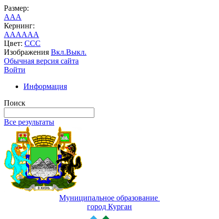
Размер:
A
A
A
Кернинг:
AA
AA
AA
Цвет:
C
C
C
Изображения
Вкл.
Выкл.
Обычная версия сайта
Войти
Информация
Поиск
Все результаты
Муниципальное образование
город Курган