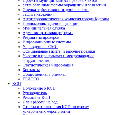
Проекты муниципальных правовых актов
Установленные формы обращений и заявлений
Оценка эффективности деятельности
Защита населения
Антитеррористическая комиссия города Кургана
Полномочия, задачи и функции
Муниципальная служба
Административная реформа
Результаты проверок
Информационные системы
Учрежденные СМИ
Официальные визиты и рабочие поездки
Участие в программах и международное
сотрудничество
Статистическая информация
Контакты
Общественная приемная
ЕГИССО
КСП
Положение о КСП
Руководитель
Регламент КСП
План работы на год
Отчеты и заключения КСП по итогам
контрольных мероприятий