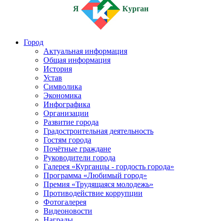
Я
Курган
Город
Актуальная информация
Общая информация
История
Устав
Символика
Экономика
Инфографика
Организации
Развитие города
Градостроительная деятельность
Гостям города
Почётные граждане
Руководители города
Галерея «Курганцы - гордость города»
Программа «Любимый город»
Премия «Трудящаяся молодежь»
Противодействие коррупции
Фотогалерея
Видеоновости
Награды