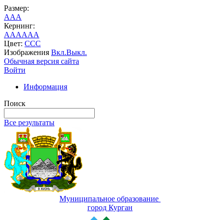
Размер:
A
A
A
Кернинг:
AA
AA
AA
Цвет:
C
C
C
Изображения
Вкл.
Выкл.
Обычная версия сайта
Войти
Информация
Поиск
Все результаты
Муниципальное образование
город Курган