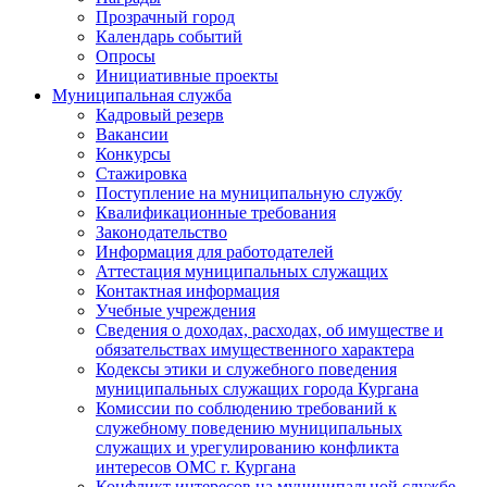
Прозрачный город
Календарь событий
Опросы
Инициативные проекты
Муниципальная служба
Кадровый резерв
Вакансии
Конкурсы
Стажировка
Поступление на муниципальную службу
Квалификационные требования
Законодательство
Информация для работодателей
Аттестация муниципальных служащих
Контактная информация
Учебные учреждения
Сведения о доходах, расходах, об имуществе и
обязательствах имущественного характера
Кодексы этики и служебного поведения
муниципальных служащих города Кургана
Комиссии по соблюдению требований к
служебному поведению муниципальных
служащих и урегулированию конфликта
интересов ОМС г. Кургана
Конфликт интересов на муниципальной службе