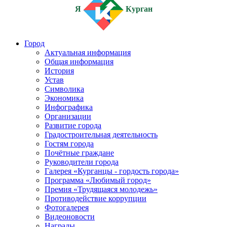
Я
Курган
Город
Актуальная информация
Общая информация
История
Устав
Символика
Экономика
Инфографика
Организации
Развитие города
Градостроительная деятельность
Гостям города
Почётные граждане
Руководители города
Галерея «Курганцы - гордость города»
Программа «Любимый город»
Премия «Трудящаяся молодежь»
Противодействие коррупции
Фотогалерея
Видеоновости
Награды