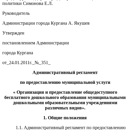
политики Симонова Е.Л.
Руководитель
Администрации города Кургана А. Якушев
Утвержден
постановлением Администрации
города Кургана
от_24.01.2011г._№_351_
Административный регламент
по предоставлению муниципальной услуги
«
Организация и п
редоставление
общедоступного
бесплатного
дошкольного образования
муниципальными
дошкольн
ы
м
и
образовательн
ы
м
и
учреждени
ями
различных видов
».
1. Общие положения
1.1.
Административный регламент по предоставлению