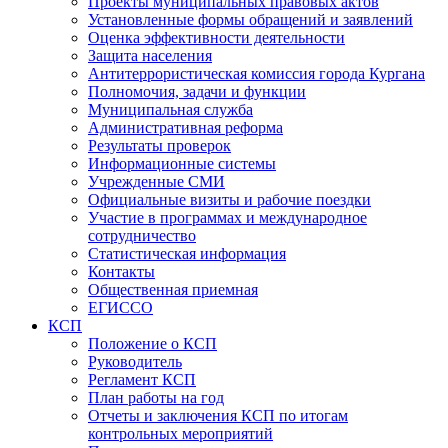
Проекты муниципальных правовых актов
Установленные формы обращений и заявлений
Оценка эффективности деятельности
Защита населения
Антитеррористическая комиссия города Кургана
Полномочия, задачи и функции
Муниципальная служба
Административная реформа
Результаты проверок
Информационные системы
Учрежденные СМИ
Официальные визиты и рабочие поездки
Участие в программах и международное
сотрудничество
Статистическая информация
Контакты
Общественная приемная
ЕГИССО
КСП
Положение о КСП
Руководитель
Регламент КСП
План работы на год
Отчеты и заключения КСП по итогам
контрольных мероприятий