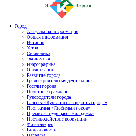
Я
Курган
Город
Актуальная информация
Общая информация
История
Устав
Символика
Экономика
Инфографика
Организации
Развитие города
Градостроительная деятельность
Гостям города
Почётные граждане
Руководители города
Галерея «Курганцы - гордость города»
Программа «Любимый город»
Премия «Трудящаяся молодежь»
Противодействие коррупции
Фотогалерея
Видеоновости
Награды