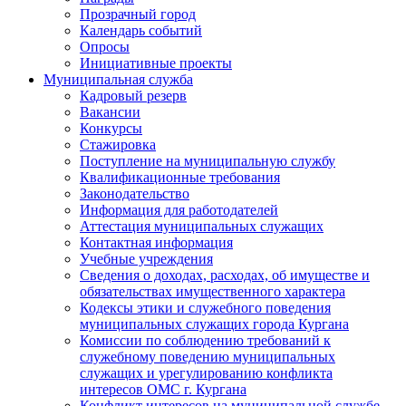
Прозрачный город
Календарь событий
Опросы
Инициативные проекты
Муниципальная служба
Кадровый резерв
Вакансии
Конкурсы
Стажировка
Поступление на муниципальную службу
Квалификационные требования
Законодательство
Информация для работодателей
Аттестация муниципальных служащих
Контактная информация
Учебные учреждения
Сведения о доходах, расходах, об имуществе и
обязательствах имущественного характера
Кодексы этики и служебного поведения
муниципальных служащих города Кургана
Комиссии по соблюдению требований к
служебному поведению муниципальных
служащих и урегулированию конфликта
интересов ОМС г. Кургана
Конфликт интересов на муниципальной службе