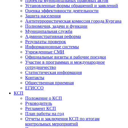
Проекты муниципальных правовых актов
Установленные формы обращений и заявлений
Оценка эффективности деятельности
Защита населения
Антитеррористическая комиссия города Кургана
Полномочия, задачи и функции
Муниципальная служба
Административная реформа
Результаты проверок
Информационные системы
Учрежденные СМИ
Официальные визиты и рабочие поездки
Участие в программах и международное
сотрудничество
Статистическая информация
Контакты
Общественная приемная
ЕГИССО
КСП
Положение о КСП
Руководитель
Регламент КСП
План работы на год
Отчеты и заключения КСП по итогам
контрольных мероприятий