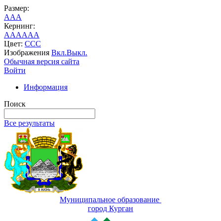
Размер:
A
A
A
Кернинг:
AA
AA
AA
Цвет:
C
C
C
Изображения
Вкл.
Выкл.
Обычная версия сайта
Войти
Информация
Поиск
Все результаты
Муниципальное образование
город Курган