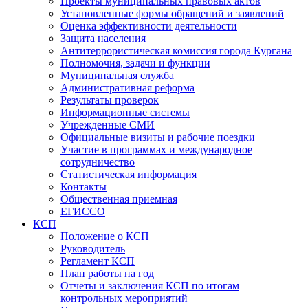
Проекты муниципальных правовых актов
Установленные формы обращений и заявлений
Оценка эффективности деятельности
Защита населения
Антитеррористическая комиссия города Кургана
Полномочия, задачи и функции
Муниципальная служба
Административная реформа
Результаты проверок
Информационные системы
Учрежденные СМИ
Официальные визиты и рабочие поездки
Участие в программах и международное
сотрудничество
Статистическая информация
Контакты
Общественная приемная
ЕГИССО
КСП
Положение о КСП
Руководитель
Регламент КСП
План работы на год
Отчеты и заключения КСП по итогам
контрольных мероприятий