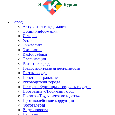
Я
Курган
Город
Актуальная информация
Общая информация
История
Устав
Символика
Экономика
Инфографика
Организации
Развитие города
Градостроительная деятельность
Гостям города
Почётные граждане
Руководители города
Галерея «Курганцы - гордость города»
Программа «Любимый город»
Премия «Трудящаяся молодежь»
Противодействие коррупции
Фотогалерея
Видеоновости
Награды