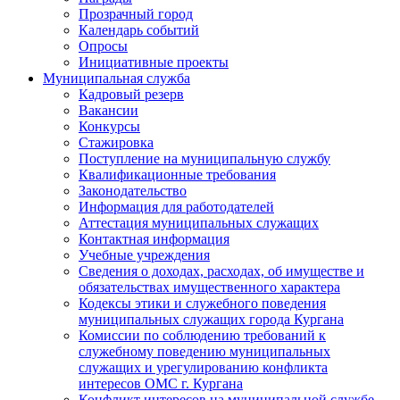
Прозрачный город
Календарь событий
Опросы
Инициативные проекты
Муниципальная служба
Кадровый резерв
Вакансии
Конкурсы
Стажировка
Поступление на муниципальную службу
Квалификационные требования
Законодательство
Информация для работодателей
Аттестация муниципальных служащих
Контактная информация
Учебные учреждения
Сведения о доходах, расходах, об имуществе и
обязательствах имущественного характера
Кодексы этики и служебного поведения
муниципальных служащих города Кургана
Комиссии по соблюдению требований к
служебному поведению муниципальных
служащих и урегулированию конфликта
интересов ОМС г. Кургана
Конфликт интересов на муниципальной службе