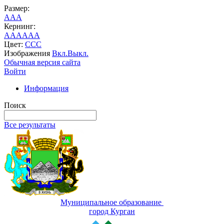
Размер:
A
A
A
Кернинг:
AA
AA
AA
Цвет:
C
C
C
Изображения
Вкл.
Выкл.
Обычная версия сайта
Войти
Информация
Поиск
Все результаты
Муниципальное образование
город Курган