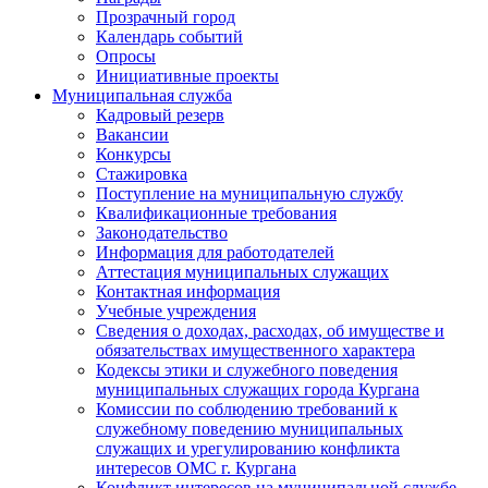
Прозрачный город
Календарь событий
Опросы
Инициативные проекты
Муниципальная служба
Кадровый резерв
Вакансии
Конкурсы
Стажировка
Поступление на муниципальную службу
Квалификационные требования
Законодательство
Информация для работодателей
Аттестация муниципальных служащих
Контактная информация
Учебные учреждения
Сведения о доходах, расходах, об имуществе и
обязательствах имущественного характера
Кодексы этики и служебного поведения
муниципальных служащих города Кургана
Комиссии по соблюдению требований к
служебному поведению муниципальных
служащих и урегулированию конфликта
интересов ОМС г. Кургана
Конфликт интересов на муниципальной службе