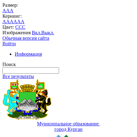
Размер:
A
A
A
Кернинг:
AA
AA
AA
Цвет:
C
C
C
Изображения
Вкл.
Выкл.
Обычная версия сайта
Войти
Информация
Поиск
Все результаты
Муниципальное образование
город Курган