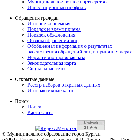
Муниципально-частное партнерство
Инвестиционный профиль
Обращения граждан
Интернет-приемная
Порядок и время приема
Порядок обжалования
Обзоры обращений лиц
Обобщенная информация о результатах
рассмотрения обращений лиц и принятых мерах
Нормативно-правовая база
Законодательная карта
Социальные сети
Открытые данные
Реестр наборов открытых данных
Интерактивные карты
Поиск
Поиск
Карта сайта
© Муниципальное образование город Курган
640002, Россия, г. Курган, пл. им. В.И. Ленина, д. № 1, Глава