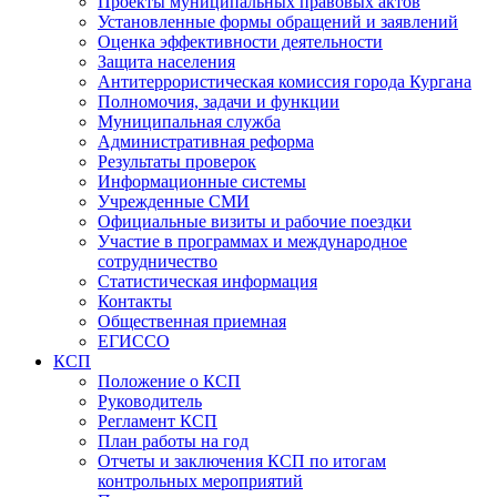
Проекты муниципальных правовых актов
Установленные формы обращений и заявлений
Оценка эффективности деятельности
Защита населения
Антитеррористическая комиссия города Кургана
Полномочия, задачи и функции
Муниципальная служба
Административная реформа
Результаты проверок
Информационные системы
Учрежденные СМИ
Официальные визиты и рабочие поездки
Участие в программах и международное
сотрудничество
Статистическая информация
Контакты
Общественная приемная
ЕГИССО
КСП
Положение о КСП
Руководитель
Регламент КСП
План работы на год
Отчеты и заключения КСП по итогам
контрольных мероприятий