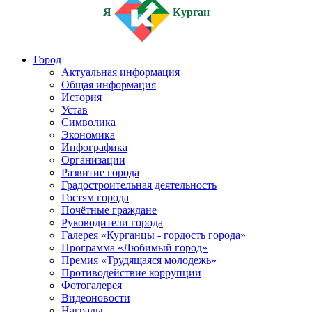
Я
Курган
Город
Актуальная информация
Общая информация
История
Устав
Символика
Экономика
Инфографика
Организации
Развитие города
Градостроительная деятельность
Гостям города
Почётные граждане
Руководители города
Галерея «Курганцы - гордость города»
Программа «Любимый город»
Премия «Трудящаяся молодежь»
Противодействие коррупции
Фотогалерея
Видеоновости
Награды