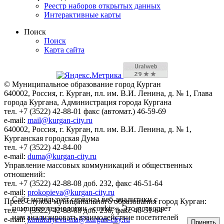
Реестр наборов открытых данных
Интерактивные карты
Поиск
Поиск
Карта сайта
© Муниципальное образование город Курган
640002, Россия, г. Курган, пл. им. В.И. Ленина, д. № 1, Глава
города Кургана, Администрация города Кургана
тел. +7 (3522) 42-88-01 факс (автомат.) 46-59-69
e-mail:
mail@kurgan-city.ru
640002, Россия, г. Курган, пл. им. В.И. Ленина, д. № 1,
Курганская городская Дума
тел. +7 (3522) 42-84-00
e-mail:
duma@kurgan-city.ru
Управление массовых коммуникаций и общественных
отношений:
тел. +7 (3522) 42-88-08 доб. 232, факс 46-51-64
e-mail:
prokopieva@kurgan-city.ru
Сайт использует сервисы веб-аналитики с
Пресс-служба муниципального образования город Курган:
помощью технологии «cookie». Это позволяет
тел. +7 (3522) 42-88-08 доб. 236, факс 46-51-64
нам анализировать взаимодействие посетителей
e-mail:
kondratyeva-ma@kurgan-city.ru
Принять