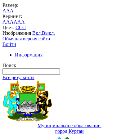
Размер:
A
A
A
Кернинг:
AA
AA
AA
Цвет:
C
C
C
Изображения
Вкл.
Выкл.
Обычная версия сайта
Войти
Информация
Поиск
Все результаты
Муниципальное образование
город Курган