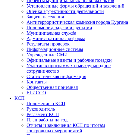
Проекты муниципальных правовых актов
Установленные формы обращений и заявлений
Оценка эффективности деятельности
Защита населения
Антитеррористическая комиссия города Кургана
Полномочия, задачи и функции
Муниципальная служба
Административная реформа
Результаты проверок
Информационные системы
Учрежденные СМИ
Официальные визиты и рабочие поездки
Участие в программах и международное
сотрудничество
Статистическая информация
Контакты
Общественная приемная
ЕГИССО
КСП
Положение о КСП
Руководитель
Регламент КСП
План работы на год
Отчеты и заключения КСП по итогам
контрольных мероприятий