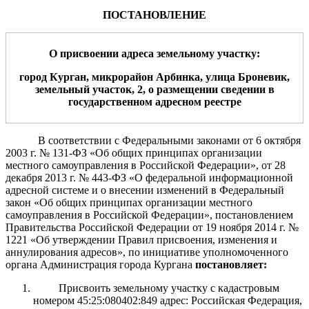
ПОСТАНОВЛЕНИЕ
О присвоении адрес
а земельному участку
:
город Курган,
микрорайон Арбинка
, улица
Броневик
,
земельный участок,
2
,
о размещени
и
сведени
и
в
государственном адресном реестре
В соответствии с Федеральными законами от 6 октября
2003 г. № 131-ФЗ «Об общих принципах организации
местного самоуправления в Российской Федерации», от 28
декабря 2013 г. № 443-ФЗ «О федеральной информационной
адресной системе и о внесении изменений в Федеральный
закон «Об общих принципах организации местного
самоуправления в Российской Федерации»,
постановлением
Правительства Российской Федерации от 19 ноября 2014 г. №
1221 «Об утверждении Правил присвоения, изменения и
аннулирования адресов», по инициативе уполномоченного
органа
Администрация города Кургана
постановляет:
Присвоить земельному участку с кадастровым
номером 45:25:080402:849 адрес: Российская Федерация,