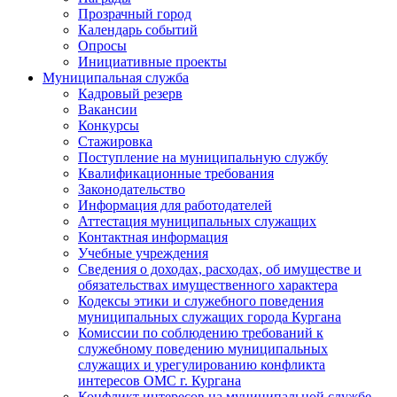
Прозрачный город
Календарь событий
Опросы
Инициативные проекты
Муниципальная служба
Кадровый резерв
Вакансии
Конкурсы
Стажировка
Поступление на муниципальную службу
Квалификационные требования
Законодательство
Информация для работодателей
Аттестация муниципальных служащих
Контактная информация
Учебные учреждения
Сведения о доходах, расходах, об имуществе и
обязательствах имущественного характера
Кодексы этики и служебного поведения
муниципальных служащих города Кургана
Комиссии по соблюдению требований к
служебному поведению муниципальных
служащих и урегулированию конфликта
интересов ОМС г. Кургана
Конфликт интересов на муниципальной службе