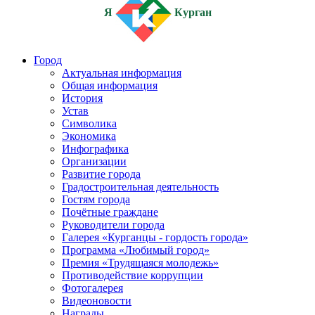
Я
Курган
Город
Актуальная информация
Общая информация
История
Устав
Символика
Экономика
Инфографика
Организации
Развитие города
Градостроительная деятельность
Гостям города
Почётные граждане
Руководители города
Галерея «Курганцы - гордость города»
Программа «Любимый город»
Премия «Трудящаяся молодежь»
Противодействие коррупции
Фотогалерея
Видеоновости
Награды