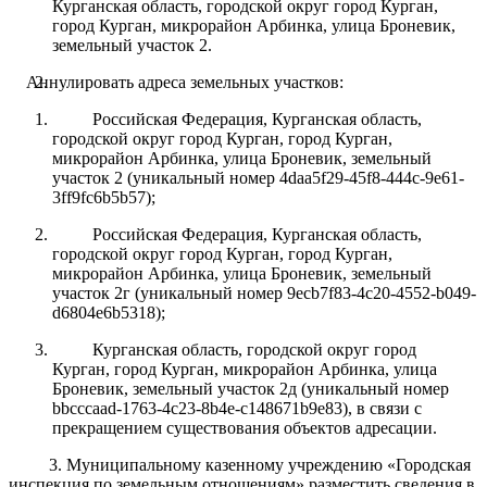
Курганская область, городской округ город Курган,
город Курган, микрорайон Арбинка, улица Броневик,
земельный участок 2.
Аннулировать адреса земельных участков:
Российская Федерация,
Курганская область,
городской округ город Курган, город Курган,
микрорайон Арбинка, улица Броневик, земельный
участок 2 (уникальный номер 4daa5f29-45f8-444c-9e61-
3ff9fc6b5b57);
Российская Федерация,
Курганская область,
городской округ город Курган, город Курган,
микрорайон Арбинка, улица Броневик, земельный
участок 2г (уникальный номер 9ecb7f83-4c20-4552-b049-
d6804e6b5318);
Курганская область, городской округ город
Курган, город Курган, микрорайон Арбинка, улица
Броневик, земельный участок 2д (уникальный номер
bbcccaad-1763-4c23-8b4e-c148671b9e83), в связи с
прекращением существования объектов адресации.
3. Муниципальному казенному учреждению «Городская
инспекция по земельным отношениям» разместить сведения в