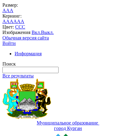
Размер:
A
A
A
Кернинг:
AA
AA
AA
Цвет:
C
C
C
Изображения
Вкл.
Выкл.
Обычная версия сайта
Войти
Информация
Поиск
Все результаты
Муниципальное образование
город Курган