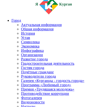
Я
Курган
Город
Актуальная информация
Общая информация
История
Устав
Символика
Экономика
Инфографика
Организации
Развитие города
Градостроительная деятельность
Гостям города
Почётные граждане
Руководители города
Галерея «Курганцы - гордость города»
Программа «Любимый город»
Премия «Трудящаяся молодежь»
Противодействие коррупции
Фотогалерея
Видеоновости
Награды