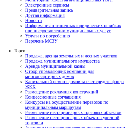
Электронные сервисы
Предварительная запись
Другая информация
Новости
Информация о типичных юридических ошибках
при предоставлении муниципальных услуг
Услуги по погребению
Перечень МСЗУ
Торги
Продажа, аренда земельных и лесных участков
Продажа муниципального имущества
Аренда муниципальной казны
Отбор управляющих компаний для
многоквартирных домов
Капитальный ремонт домов за счет средств фонда
ЖКХ
Размещение рекламных конструкций
Концессионные соглашения
Конкурсы на осуществление перевозок по
муниципальным маршрутам
Размещение нестационарных торговых объектов
Размещение нестационарных объектов уличной
торговли
Аукционы на право заключить договор о развитии