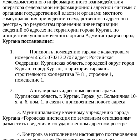
межведомственного информационного взаимодействия
оператора федеральной информационной адресной системы с
органами государственной власти и органами местного
самоуправления при ведении государственного адресного
реестра», по результатам проведения инвентаризации
сведений об адресах на территории города Курган, п
о
инициативе уполномоченного органа Администрация города
Кургана
постановляет:
Присвоить помещению гаража с кадастровым
номером 45:25:070213:2707 адрес: Российская
Федерация, Курганская область, городской округ город
Курган, город Курган, территория гаражно-
строительного кооператива № 81, строение 1,
помещение 1.
Аннулировать адрес помещения гаража:
Курганская область, г. Курган, Гараж, ул. Больничная 10-
я, д. 6, пом. 1, в связи с присвоением нового адреса.
3
. Муниципальному казенному учреждению города
Кургана «Городская инспекция по земельным отношениям»
разместить сведения в государственном адресном реестре.
4. Контроль за исполнением настоящего постановления
возложить на директора Департамента архитектуры,