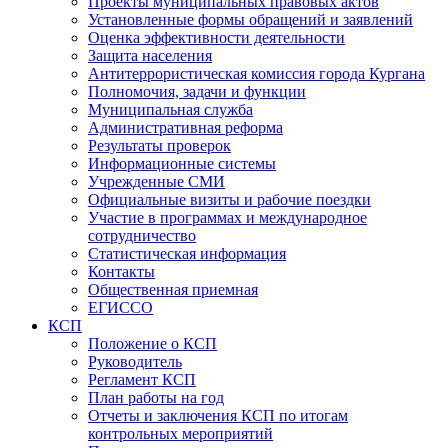
Проекты муниципальных правовых актов
Установленные формы обращений и заявлений
Оценка эффективности деятельности
Защита населения
Антитеррористическая комиссия города Кургана
Полномочия, задачи и функции
Муниципальная служба
Административная реформа
Результаты проверок
Информационные системы
Учрежденные СМИ
Официальные визиты и рабочие поездки
Участие в программах и международное
сотрудничество
Статистическая информация
Контакты
Общественная приемная
ЕГИССО
КСП
Положение о КСП
Руководитель
Регламент КСП
План работы на год
Отчеты и заключения КСП по итогам
контрольных мероприятий