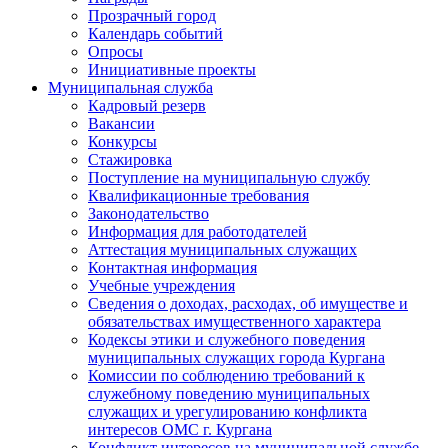
Прозрачный город
Календарь событий
Опросы
Инициативные проекты
Муниципальная служба
Кадровый резерв
Вакансии
Конкурсы
Стажировка
Поступление на муниципальную службу
Квалификационные требования
Законодательство
Информация для работодателей
Аттестация муниципальных служащих
Контактная информация
Учебные учреждения
Сведения о доходах, расходах, об имуществе и
обязательствах имущественного характера
Кодексы этики и служебного поведения
муниципальных служащих города Кургана
Комиссии по соблюдению требований к
служебному поведению муниципальных
служащих и урегулированию конфликта
интересов ОМС г. Кургана
Конфликт интересов на муниципальной службе