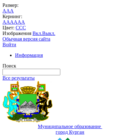
Размер:
A
A
A
Кернинг:
AA
AA
AA
Цвет:
C
C
C
Изображения
Вкл.
Выкл.
Обычная версия сайта
Войти
Информация
Поиск
Все результаты
Муниципальное образование
город Курган