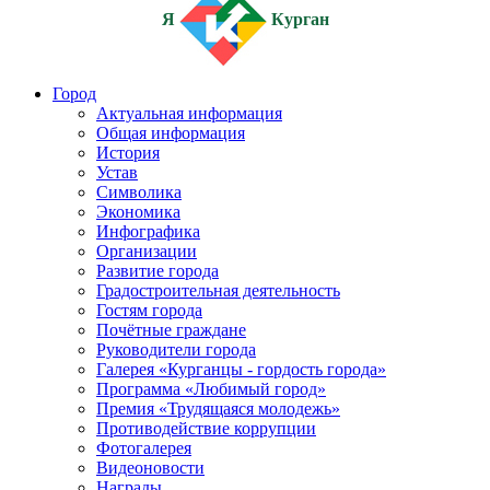
Я
Курган
Город
Актуальная информация
Общая информация
История
Устав
Символика
Экономика
Инфографика
Организации
Развитие города
Градостроительная деятельность
Гостям города
Почётные граждане
Руководители города
Галерея «Курганцы - гордость города»
Программа «Любимый город»
Премия «Трудящаяся молодежь»
Противодействие коррупции
Фотогалерея
Видеоновости
Награды