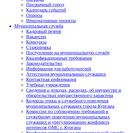
Прозрачный город
Календарь событий
Опросы
Инициативные проекты
Муниципальная служба
Кадровый резерв
Вакансии
Конкурсы
Стажировка
Поступление на муниципальную службу
Квалификационные требования
Законодательство
Информация для работодателей
Аттестация муниципальных служащих
Контактная информация
Учебные учреждения
Сведения о доходах, расходах, об имуществе и
обязательствах имущественного характера
Кодексы этики и служебного поведения
муниципальных служащих города Кургана
Комиссии по соблюдению требований к
служебному поведению муниципальных
служащих и урегулированию конфликта
интересов ОМС г. Кургана
Конфликт интересов на муниципальной службе