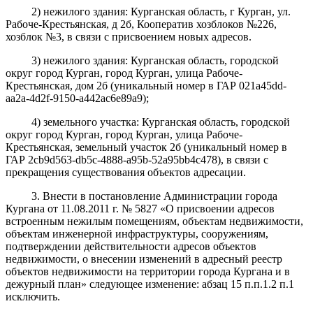
2) нежилого здания: Курганская область, г Курган, ул.
Рабоче-Крестьянская, д 2б, Кооператив хозблоков №226,
хозблок №3, в связи с присвоением новых адресов.
3)
нежилого здания:
Курганская область, городской
округ город Курган, город Курган, улица Рабоче-
Крестьянская, дом 2б (уникальный номер в ГАР 021a45dd-
aa2a-4d2f-9150-a442ac6e89a9);
4) земельного участка: Курганская область, городской
округ город Курган, город Курган, улица Рабоче-
Крестьянская, земельный участок 2б (уникальный номер в
ГАР 2cb9d563-db5c-4888-a95b-52a95bb4c478), в
связи с
прекращения существования объектов адресации.
3. Внести в постановление Администрации города
Кургана от 11.08.2011 г. № 5827 «О присвоении адресов
встроенным нежилым помещениям, объектам недвижимости,
объектам инженерной инфраструктуры, сооружениям,
подтверждении действительности адресов объектов
недвижимости, о внесении изменений в адресный реестр
объектов недвижимости на территории города Кургана и в
дежурный план» следующее изменение: абзац 15 п.п.1.2 п.1
исключить.