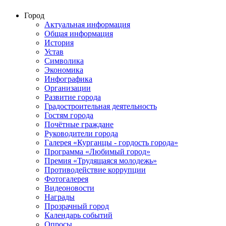
Город
Актуальная информация
Общая информация
История
Устав
Символика
Экономика
Инфографика
Организации
Развитие города
Градостроительная деятельность
Гостям города
Почётные граждане
Руководители города
Галерея «Курганцы - гордость города»
Программа «Любимый город»
Премия «Трудящаяся молодежь»
Противодействие коррупции
Фотогалерея
Видеоновости
Награды
Прозрачный город
Календарь событий
Опросы