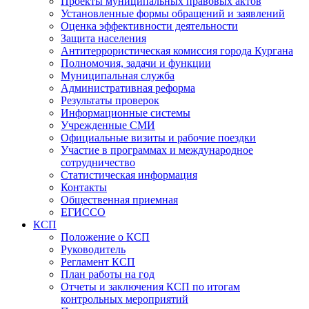
Проекты муниципальных правовых актов
Установленные формы обращений и заявлений
Оценка эффективности деятельности
Защита населения
Антитеррористическая комиссия города Кургана
Полномочия, задачи и функции
Муниципальная служба
Административная реформа
Результаты проверок
Информационные системы
Учрежденные СМИ
Официальные визиты и рабочие поездки
Участие в программах и международное
сотрудничество
Статистическая информация
Контакты
Общественная приемная
ЕГИССО
КСП
Положение о КСП
Руководитель
Регламент КСП
План работы на год
Отчеты и заключения КСП по итогам
контрольных мероприятий