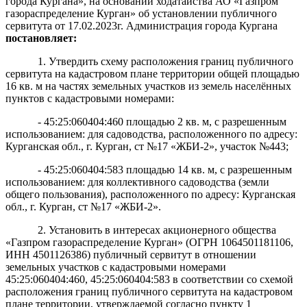
города Кургана», на основании ходатайства АО «Газпром
газораспределение Курган» об установлении публичного
сервитута от 17.02.2023г. Администрация города Кургана
постановляет
:
1. Утвердить схему расположения границ публичного
сервитута на кадастровом плане территории общей площадью
16 кв. м на частях земельных участков из земель населённых
пунктов с кадастровыми номерами:
- 45:25:060404:460 площадью 2 кв. м, с разрешенным
использованием:
для садоводства
, расположенного по адресу:
Курганская обл., г. Курган,
ст №17 «ЖБИ-2», участок №443
;
-
45:25:060404:583 площадью 14 кв. м, с разрешенным
использованием:
для
коллективного садоводства (земли
общего пользования)
, расположенного по адресу: Курганская
обл., г. Курган,
ст №17 «ЖБИ-2»
.
2. Установить в интересах акционерного общества
«Газпром газораспределение Курган» (ОГРН 1064501181106,
ИНН 4501126386) публичный сервитут в отношении
земельных участков с кадастровыми номерами
45:25:060404:460, 45:25:060404:583 в соответствии со схемой
расположения границ публичного сервитута на кадастровом
плане территории, утверждаемой согласно пункту 1