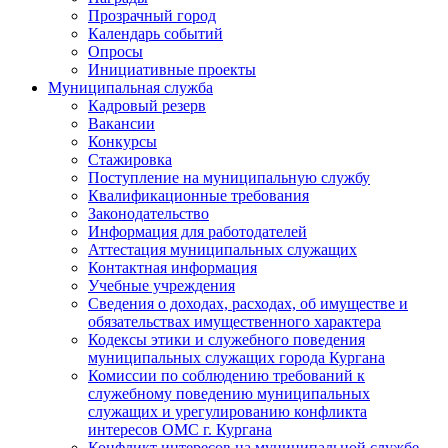
Прозрачный город
Календарь событий
Опросы
Инициативные проекты
Муниципальная служба
Кадровый резерв
Вакансии
Конкурсы
Стажировка
Поступление на муниципальную службу
Квалификационные требования
Законодательство
Информация для работодателей
Аттестация муниципальных служащих
Контактная информация
Учебные учреждения
Сведения о доходах, расходах, об имуществе и
обязательствах имущественного характера
Кодексы этики и служебного поведения
муниципальных служащих города Кургана
Комиссии по соблюдению требований к
служебному поведению муниципальных
служащих и урегулированию конфликта
интересов ОМС г. Кургана
Конфликт интересов на муниципальной службе