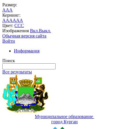
Размер:
A
A
A
Кернинг:
AA
AA
AA
Цвет:
C
C
C
Изображения
Вкл.
Выкл.
Обычная версия сайта
Войти
Информация
Поиск
Все результаты
Муниципальное образование
город Курган