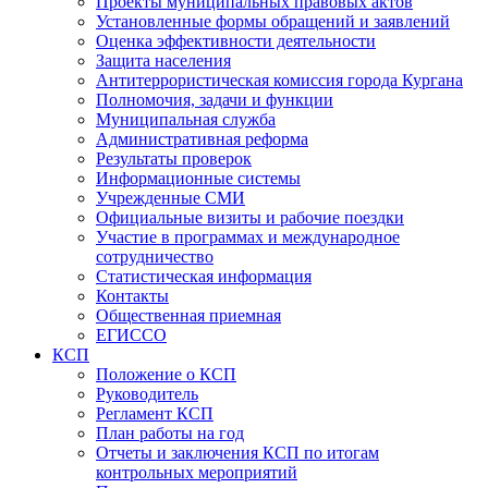
Проекты муниципальных правовых актов
Установленные формы обращений и заявлений
Оценка эффективности деятельности
Защита населения
Антитеррористическая комиссия города Кургана
Полномочия, задачи и функции
Муниципальная служба
Административная реформа
Результаты проверок
Информационные системы
Учрежденные СМИ
Официальные визиты и рабочие поездки
Участие в программах и международное
сотрудничество
Статистическая информация
Контакты
Общественная приемная
ЕГИССО
КСП
Положение о КСП
Руководитель
Регламент КСП
План работы на год
Отчеты и заключения КСП по итогам
контрольных мероприятий