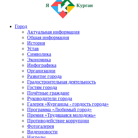
Я
Курган
Город
Актуальная информация
Общая информация
История
Устав
Символика
Экономика
Инфографика
Организации
Развитие города
Градостроительная деятельность
Гостям города
Почётные граждане
Руководители города
Галерея «Курганцы - гордость города»
Программа «Любимый город»
Премия «Трудящаяся молодежь»
Противодействие коррупции
Фотогалерея
Видеоновости
Награды