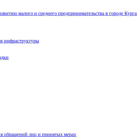
звитию малого и среднего предпринимательства в городе Курга
ов инфраструктуры
адки
ия обращений лиц и принятых мерах