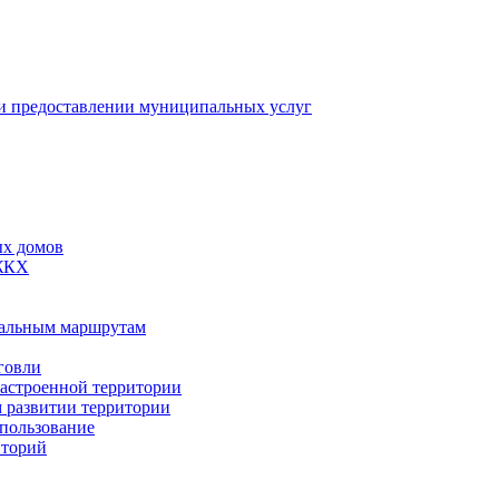
 предоставлении муниципальных услуг
ых домов
 ЖКХ
пальным маршрутам
говли
застроенной территории
м развитии территории
спользование
иторий