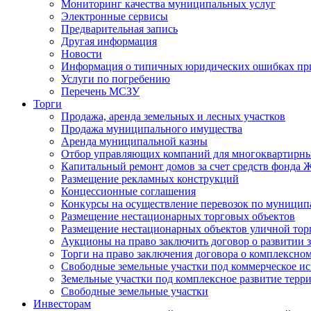
Мониторинг качества муниципальных услуг
Электронные сервисы
Предварительная запись
Другая информация
Новости
Информация о типичных юридических ошибках при
Услуги по погребению
Перечень МСЗУ
Торги
Продажа, аренда земельных и лесных участков
Продажа муниципального имущества
Аренда муниципальной казны
Отбор управляющих компаний для многоквартирн
Капитальный ремонт домов за счет средств фонда
Размещение рекламных конструкций
Концессионные соглашения
Конкурсы на осуществление перевозок по муници
Размещение нестационарных торговых объектов
Размещение нестационарных объектов уличной тор
Аукционы на право заключить договор о развитии 
Торги на право заключения договора о комплексно
Свободные земельные участки под коммерческое и
Земельные участки под комплексное развитие терр
Свободные земельные участки
Инвесторам