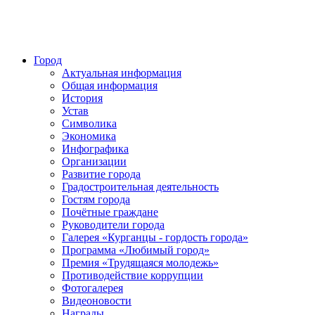
Город
Актуальная информация
Общая информация
История
Устав
Символика
Экономика
Инфографика
Организации
Развитие города
Градостроительная деятельность
Гостям города
Почётные граждане
Руководители города
Галерея «Курганцы - гордость города»
Программа «Любимый город»
Премия «Трудящаяся молодежь»
Противодействие коррупции
Фотогалерея
Видеоновости
Награды