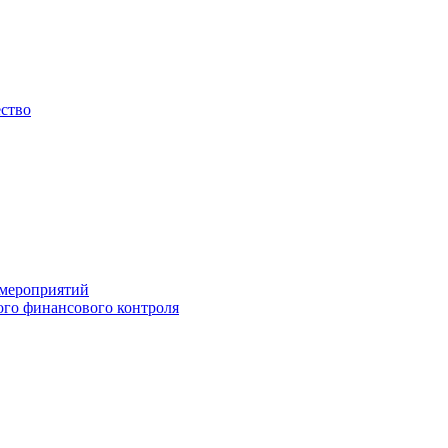
ество
 мероприятий
го финансового контроля