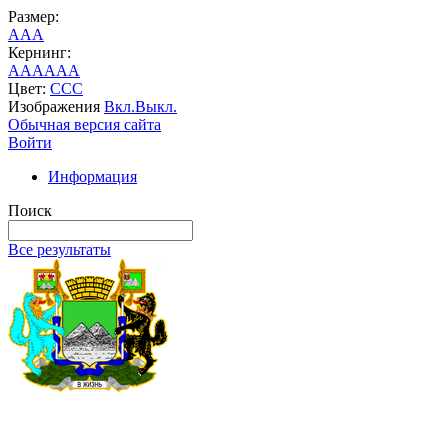
Размер:
A
A
A
Кернинг:
AA
AA
AA
Цвет:
C
C
C
Изображения
Вкл.
Выкл.
Обычная версия сайта
Войти
Информация
Поиск
Все результаты