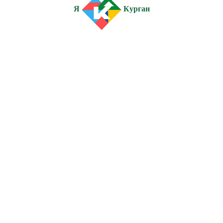
Я
Курган