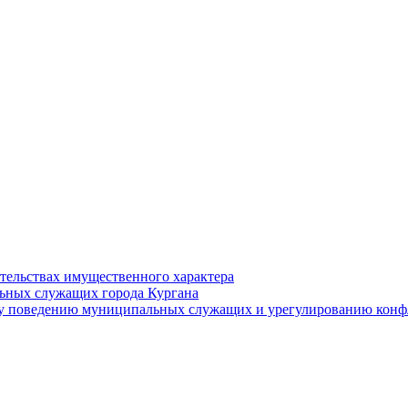
ательствах имущественного характера
ьных служащих города Кургана
у поведению муниципальных служащих и урегулированию конфл