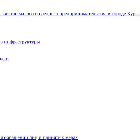
звитию малого и среднего предпринимательства в городе Курга
ов инфраструктуры
адки
ия обращений лиц и принятых мерах