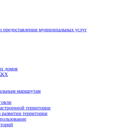
 предоставлении муниципальных услуг
ых домов
 ЖКХ
пальным маршрутам
говли
застроенной территории
м развитии территории
спользование
иторий