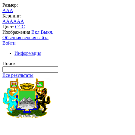
Размер:
A
A
A
Кернинг:
AA
AA
AA
Цвет:
C
C
C
Изображения
Вкл.
Выкл.
Обычная версия сайта
Войти
Информация
Поиск
Все результаты