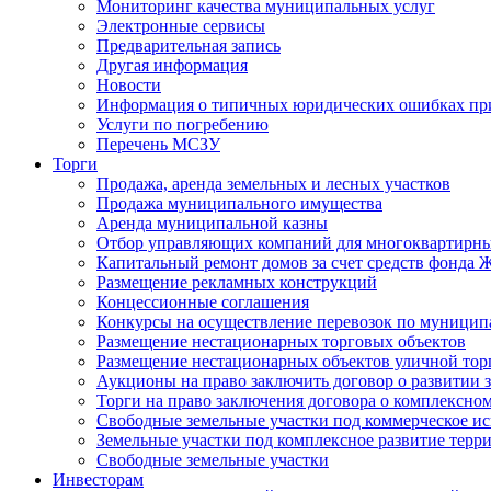
Мониторинг качества муниципальных услуг
Электронные сервисы
Предварительная запись
Другая информация
Новости
Информация о типичных юридических ошибках при
Услуги по погребению
Перечень МСЗУ
Торги
Продажа, аренда земельных и лесных участков
Продажа муниципального имущества
Аренда муниципальной казны
Отбор управляющих компаний для многоквартирн
Капитальный ремонт домов за счет средств фонда
Размещение рекламных конструкций
Концессионные соглашения
Конкурсы на осуществление перевозок по муници
Размещение нестационарных торговых объектов
Размещение нестационарных объектов уличной тор
Аукционы на право заключить договор о развитии 
Торги на право заключения договора о комплексно
Свободные земельные участки под коммерческое и
Земельные участки под комплексное развитие терр
Свободные земельные участки
Инвесторам