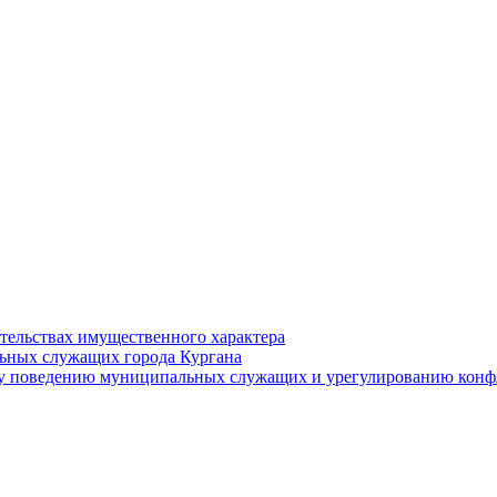
ательствах имущественного характера
ьных служащих города Кургана
у поведению муниципальных служащих и урегулированию конфл