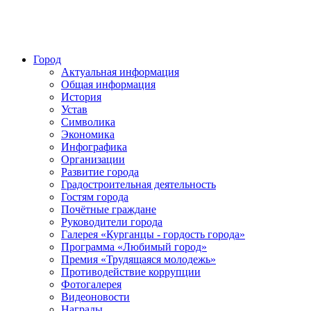
Город
Актуальная информация
Общая информация
История
Устав
Символика
Экономика
Инфографика
Организации
Развитие города
Градостроительная деятельность
Гостям города
Почётные граждане
Руководители города
Галерея «Курганцы - гордость города»
Программа «Любимый город»
Премия «Трудящаяся молодежь»
Противодействие коррупции
Фотогалерея
Видеоновости
Награды