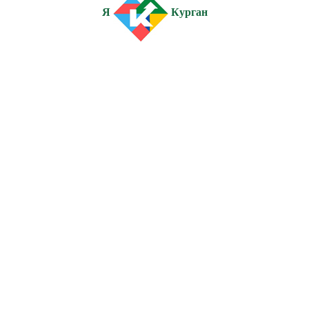
Я
Курган