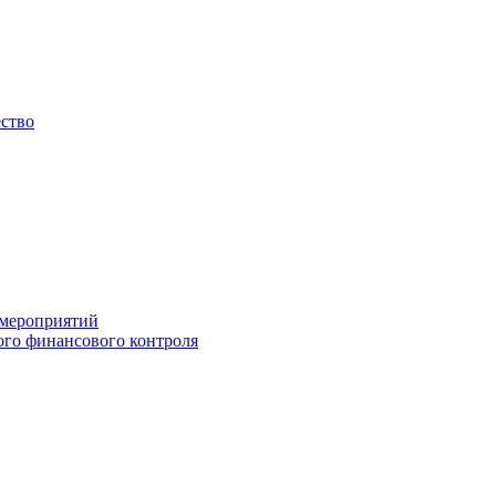
ество
 мероприятий
го финансового контроля