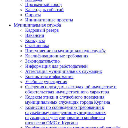
Прозрачный город
Календарь событий
Опросы
Инициативные проекты
Муниципальная служба
Кадровый резерв
Вакансии
Конкурсы
Стажировка
Поступление на муниципальную службу
Квалификационные требования
Законодательство
Информация для работодателей
Аттестация муниципальных служащих
Контактная информация
Учебные учреждения
Сведения о доходах, расходах, об имуществе и
обязательствах имущественного характера
Кодексы этики и служебного поведения
муниципальных служащих города Кургана
Комиссии по соблюдению требований к
служебному поведению муниципальных
служащих и урегулированию конфликта
интересов ОМС г. Кургана
Конфликт интересов на муниципальной службе