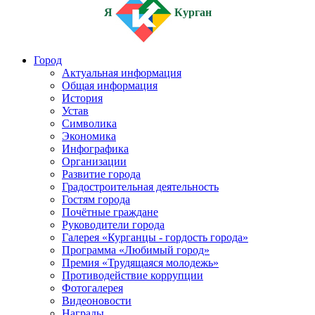
Я
Курган
Город
Актуальная информация
Общая информация
История
Устав
Символика
Экономика
Инфографика
Организации
Развитие города
Градостроительная деятельность
Гостям города
Почётные граждане
Руководители города
Галерея «Курганцы - гордость города»
Программа «Любимый город»
Премия «Трудящаяся молодежь»
Противодействие коррупции
Фотогалерея
Видеоновости
Награды