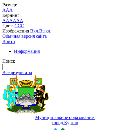
Размер:
A
A
A
Кернинг:
AA
AA
AA
Цвет:
C
C
C
Изображения
Вкл.
Выкл.
Обычная версия сайта
Войти
Информация
Поиск
Все результаты
Муниципальное образование
город Курган