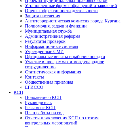
Проекты муниципальных правовых актов
Установленные формы обращений и заявлений
Оценка эффективности деятельности
Защита населения
Антитеррористическая комиссия города Кургана
Полномочия, задачи и функции
Муниципальная служба
Административная реформа
Результаты проверок
Информационные системы
Учрежденные СМИ
Официальные визиты и рабочие поездки
Участие в программах и международное
сотрудничество
Статистическая информация
Контакты
Общественная приемная
ЕГИССО
КСП
Положение о КСП
Руководитель
Регламент КСП
План работы на год
Отчеты и заключения КСП по итогам
контрольных мероприятий