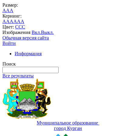
Размер:
A
A
A
Кернинг:
AA
AA
AA
Цвет:
C
C
C
Изображения
Вкл.
Выкл.
Обычная версия сайта
Войти
Информация
Поиск
Все результаты
Муниципальное образование
город Курган