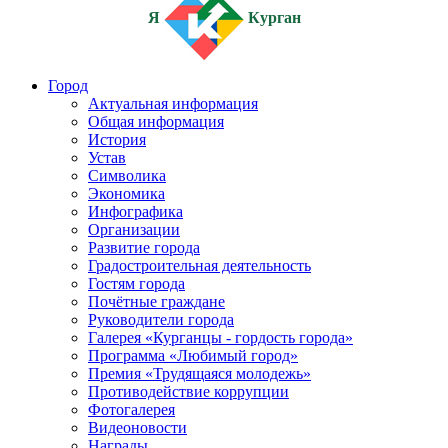
Я
Курган
Город
Актуальная информация
Общая информация
История
Устав
Символика
Экономика
Инфографика
Организации
Развитие города
Градостроительная деятельность
Гостям города
Почётные граждане
Руководители города
Галерея «Курганцы - гордость города»
Программа «Любимый город»
Премия «Трудящаяся молодежь»
Противодействие коррупции
Фотогалерея
Видеоновости
Награды