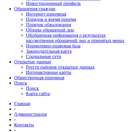
Инвестиционный профиль
Обращения граждан
Интернет-приемная
Порядок и время приема
Порядок обжалования
Обзоры обращений лиц
Обобщенная информация о результатах
рассмотрения обращений лиц и принятых мерах
Нормативно-правовая база
Законодательная карта
Социальные сети
Открытые данные
Реестр наборов открытых данных
Интерактивные карты
Общественная приемная
Поиск
Поиск
Карта сайта
Главная
›
Администрация
›
Контакты
›