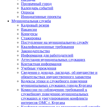
Прозрачный город
Календарь событий
Опросы
Инициативные проекты
Муниципальная служба
Кадровый резерв
Вакансии
Конкурсы
Стажировка
Поступление на муниципальную службу
Квалификационные требования
Законодательство
Информация для работодателей
Аттестация муниципальных служащих
Контактная информация
Учебные учреждения
Сведения о доходах, расходах, об имуществе и
обязательствах имущественного характера
Кодексы этики и служебного поведения
муниципальных служащих города Кургана
Комиссии по соблюдению требований к
служебному поведению муниципальных
служащих и урегулированию конфликта
интересов ОМС г. Кургана
Конфликт интересов на муниципальной службе