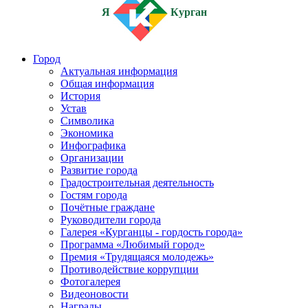
Я
Курган
Город
Актуальная информация
Общая информация
История
Устав
Символика
Экономика
Инфографика
Организации
Развитие города
Градостроительная деятельность
Гостям города
Почётные граждане
Руководители города
Галерея «Курганцы - гордость города»
Программа «Любимый город»
Премия «Трудящаяся молодежь»
Противодействие коррупции
Фотогалерея
Видеоновости
Награды