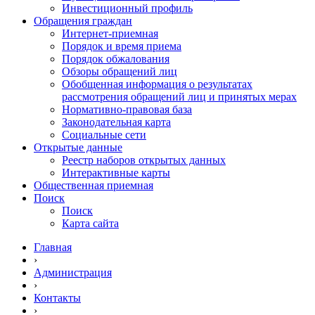
Инвестиционный профиль
Обращения граждан
Интернет-приемная
Порядок и время приема
Порядок обжалования
Обзоры обращений лиц
Обобщенная информация о результатах
рассмотрения обращений лиц и принятых мерах
Нормативно-правовая база
Законодательная карта
Социальные сети
Открытые данные
Реестр наборов открытых данных
Интерактивные карты
Общественная приемная
Поиск
Поиск
Карта сайта
Главная
›
Администрация
›
Контакты
›