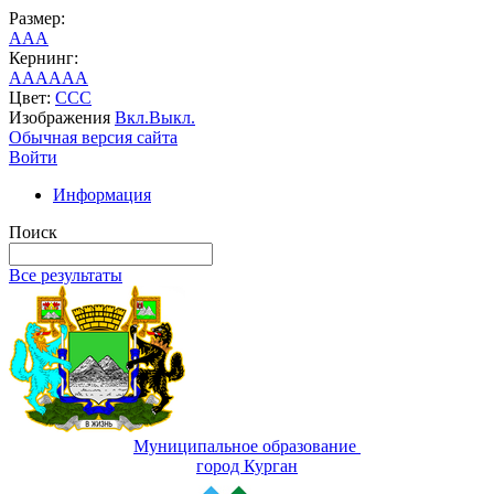
Размер:
A
A
A
Кернинг:
AA
AA
AA
Цвет:
C
C
C
Изображения
Вкл.
Выкл.
Обычная версия сайта
Войти
Информация
Поиск
Все результаты
Муниципальное образование
город Курган