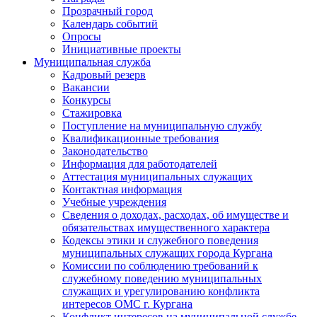
Прозрачный город
Календарь событий
Опросы
Инициативные проекты
Муниципальная служба
Кадровый резерв
Вакансии
Конкурсы
Стажировка
Поступление на муниципальную службу
Квалификационные требования
Законодательство
Информация для работодателей
Аттестация муниципальных служащих
Контактная информация
Учебные учреждения
Сведения о доходах, расходах, об имуществе и
обязательствах имущественного характера
Кодексы этики и служебного поведения
муниципальных служащих города Кургана
Комиссии по соблюдению требований к
служебному поведению муниципальных
служащих и урегулированию конфликта
интересов ОМС г. Кургана
Конфликт интересов на муниципальной службе