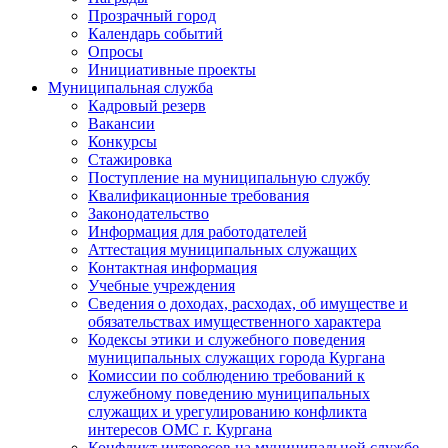
Прозрачный город
Календарь событий
Опросы
Инициативные проекты
Муниципальная служба
Кадровый резерв
Вакансии
Конкурсы
Стажировка
Поступление на муниципальную службу
Квалификационные требования
Законодательство
Информация для работодателей
Аттестация муниципальных служащих
Контактная информация
Учебные учреждения
Сведения о доходах, расходах, об имуществе и
обязательствах имущественного характера
Кодексы этики и служебного поведения
муниципальных служащих города Кургана
Комиссии по соблюдению требований к
служебному поведению муниципальных
служащих и урегулированию конфликта
интересов ОМС г. Кургана
Конфликт интересов на муниципальной службе