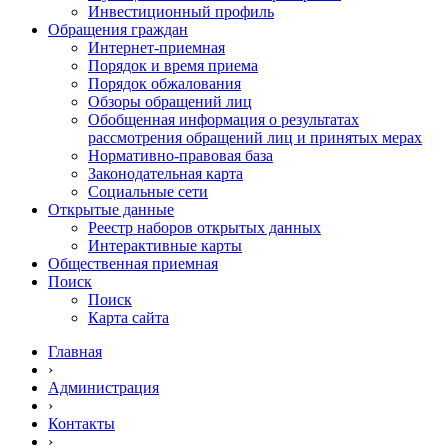
Инвестиционный профиль
Обращения граждан
Интернет-приемная
Порядок и время приема
Порядок обжалования
Обзоры обращений лиц
Обобщенная информация о результатах
рассмотрения обращений лиц и принятых мерах
Нормативно-правовая база
Законодательная карта
Социальные сети
Открытые данные
Реестр наборов открытых данных
Интерактивные карты
Общественная приемная
Поиск
Поиск
Карта сайта
Главная
›
Администрация
›
Контакты
›