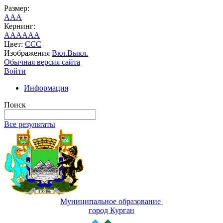
Размер:
A
A
A
Кернинг:
AA
AA
AA
Цвет:
C
C
C
Изображения
Вкл.
Выкл.
Обычная версия сайта
Войти
Информация
Поиск
Все результаты
Муниципальное образование
город Курган