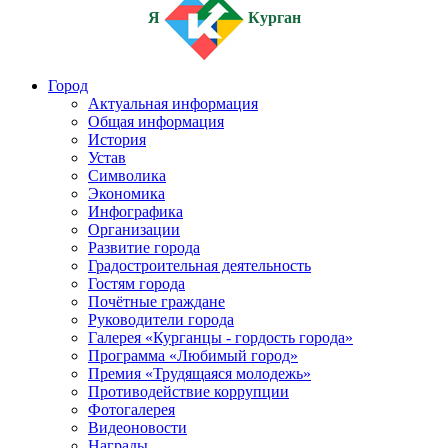
Я
Курган
Город
Актуальная информация
Общая информация
История
Устав
Символика
Экономика
Инфографика
Организации
Развитие города
Градостроительная деятельность
Гостям города
Почётные граждане
Руководители города
Галерея «Курганцы - гордость города»
Программа «Любимый город»
Премия «Трудящаяся молодежь»
Противодействие коррупции
Фотогалерея
Видеоновости
Награды