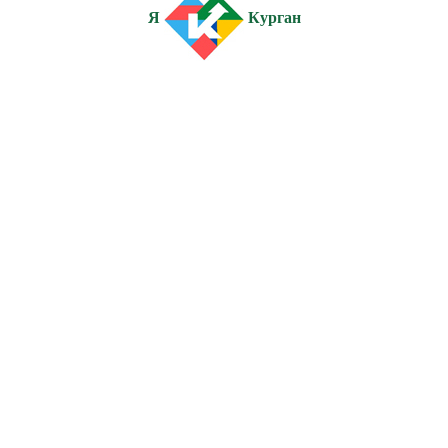
Я
Курган