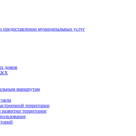
 предоставлении муниципальных услуг
ых домов
 ЖКХ
пальным маршрутам
говли
застроенной территории
м развитии территории
спользование
иторий