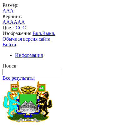
Размер:
A
A
A
Кернинг:
AA
AA
AA
Цвет:
C
C
C
Изображения
Вкл.
Выкл.
Обычная версия сайта
Войти
Информация
Поиск
Все результаты