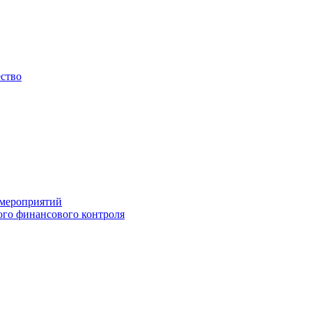
ество
 мероприятий
го финансового контроля