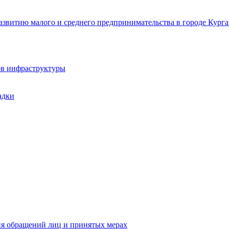
звитию малого и среднего предпринимательства в городе Курга
ов инфраструктуры
адки
ия обращений лиц и принятых мерах