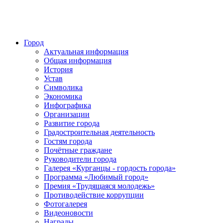
Город
Актуальная информация
Общая информация
История
Устав
Символика
Экономика
Инфографика
Организации
Развитие города
Градостроительная деятельность
Гостям города
Почётные граждане
Руководители города
Галерея «Курганцы - гордость города»
Программа «Любимый город»
Премия «Трудящаяся молодежь»
Противодействие коррупции
Фотогалерея
Видеоновости
Награды