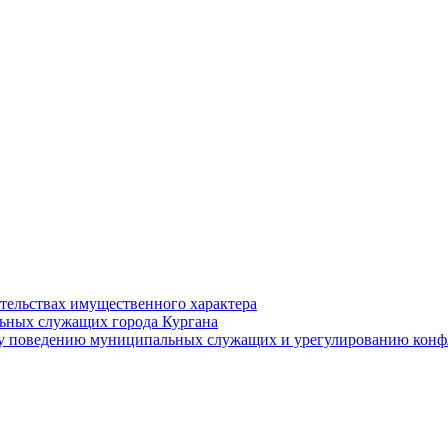
ательствах имущественного характера
ьных служащих города Кургана
у поведению муниципальных служащих и урегулированию конфл