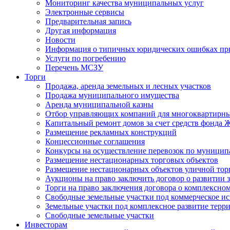
Мониторинг качества муниципальных услуг
Электронные сервисы
Предварительная запись
Другая информация
Новости
Информация о типичных юридических ошибках при
Услуги по погребению
Перечень МСЗУ
Торги
Продажа, аренда земельных и лесных участков
Продажа муниципального имущества
Аренда муниципальной казны
Отбор управляющих компаний для многоквартирн
Капитальный ремонт домов за счет средств фонда
Размещение рекламных конструкций
Концессионные соглашения
Конкурсы на осуществление перевозок по муници
Размещение нестационарных торговых объектов
Размещение нестационарных объектов уличной тор
Аукционы на право заключить договор о развитии 
Торги на право заключения договора о комплексно
Свободные земельные участки под коммерческое и
Земельные участки под комплексное развитие терр
Свободные земельные участки
Инвесторам