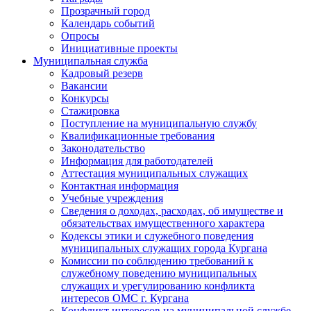
Прозрачный город
Календарь событий
Опросы
Инициативные проекты
Муниципальная служба
Кадровый резерв
Вакансии
Конкурсы
Стажировка
Поступление на муниципальную службу
Квалификационные требования
Законодательство
Информация для работодателей
Аттестация муниципальных служащих
Контактная информация
Учебные учреждения
Сведения о доходах, расходах, об имуществе и
обязательствах имущественного характера
Кодексы этики и служебного поведения
муниципальных служащих города Кургана
Комиссии по соблюдению требований к
служебному поведению муниципальных
служащих и урегулированию конфликта
интересов ОМС г. Кургана
Конфликт интересов на муниципальной службе