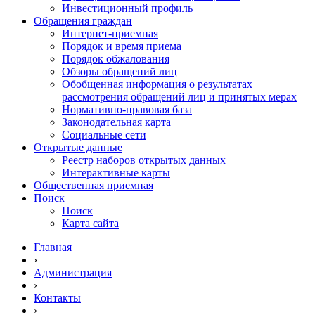
Инвестиционный профиль
Обращения граждан
Интернет-приемная
Порядок и время приема
Порядок обжалования
Обзоры обращений лиц
Обобщенная информация о результатах
рассмотрения обращений лиц и принятых мерах
Нормативно-правовая база
Законодательная карта
Социальные сети
Открытые данные
Реестр наборов открытых данных
Интерактивные карты
Общественная приемная
Поиск
Поиск
Карта сайта
Главная
›
Администрация
›
Контакты
›