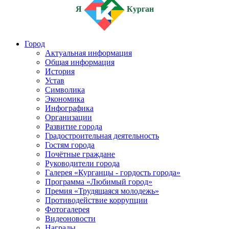
Я
Курган
Город
Актуальная информация
Общая информация
История
Устав
Символика
Экономика
Инфографика
Организации
Развитие города
Градостроительная деятельность
Гостям города
Почётные граждане
Руководители города
Галерея «Курганцы - гордость города»
Программа «Любимый город»
Премия «Трудящаяся молодежь»
Противодействие коррупции
Фотогалерея
Видеоновости
Награды