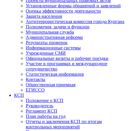
Проекты муниципальных правовых актов
Установленные формы обращений и заявлений
Оценка эффективности деятельности
Защита населения
Антитеррористическая комиссия города Кургана
Полномочия, задачи и функции
Муниципальная служба
Административная реформа
Результаты проверок
Информационные системы
Учрежденные СМИ
Официальные визиты и рабочие поездки
Участие в программах и международное
сотрудничество
Статистическая информация
Контакты
Общественная приемная
ЕГИССО
КСП
Положение о КСП
Руководитель
Регламент КСП
План работы на год
Отчеты и заключения КСП по итогам
контрольных мероприятий