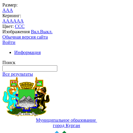
Размер:
A
A
A
Кернинг:
AA
AA
AA
Цвет:
C
C
C
Изображения
Вкл.
Выкл.
Обычная версия сайта
Войти
Информация
Поиск
Все результаты
Муниципальное образование
город Курган