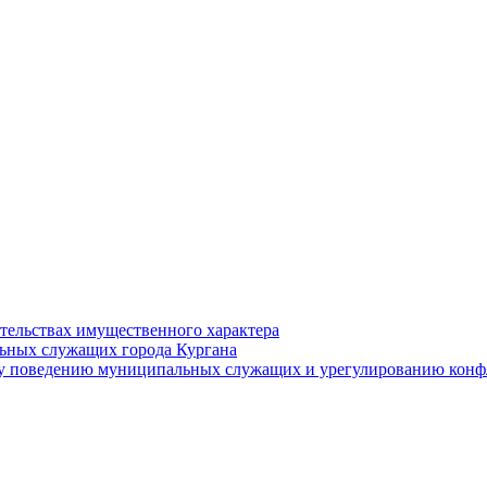
ательствах имущественного характера
ьных служащих города Кургана
у поведению муниципальных служащих и урегулированию конфл