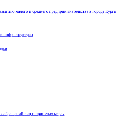
звитию малого и среднего предпринимательства в городе Курга
ов инфраструктуры
адки
ия обращений лиц и принятых мерах