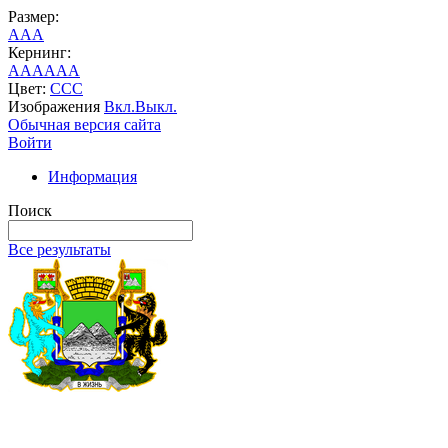
Размер:
A
A
A
Кернинг:
AA
AA
AA
Цвет:
C
C
C
Изображения
Вкл.
Выкл.
Обычная версия сайта
Войти
Информация
Поиск
Все результаты