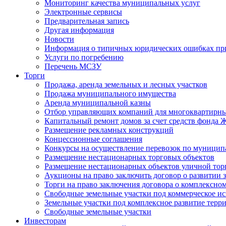
Мониторинг качества муниципальных услуг
Электронные сервисы
Предварительная запись
Другая информация
Новости
Информация о типичных юридических ошибках при
Услуги по погребению
Перечень МСЗУ
Торги
Продажа, аренда земельных и лесных участков
Продажа муниципального имущества
Аренда муниципальной казны
Отбор управляющих компаний для многоквартирн
Капитальный ремонт домов за счет средств фонда
Размещение рекламных конструкций
Концессионные соглашения
Конкурсы на осуществление перевозок по муници
Размещение нестационарных торговых объектов
Размещение нестационарных объектов уличной тор
Аукционы на право заключить договор о развитии 
Торги на право заключения договора о комплексно
Свободные земельные участки под коммерческое и
Земельные участки под комплексное развитие терр
Свободные земельные участки
Инвесторам