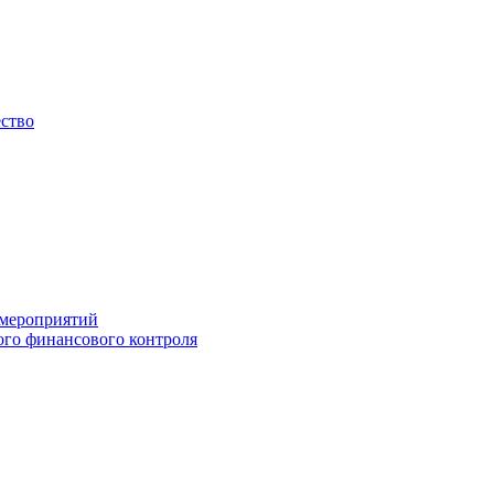
ество
 мероприятий
го финансового контроля