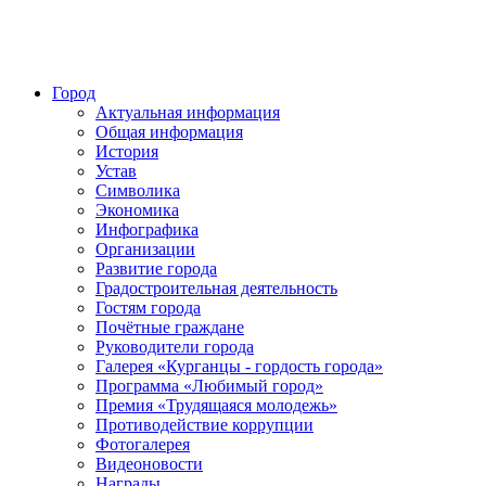
Город
Актуальная информация
Общая информация
История
Устав
Символика
Экономика
Инфографика
Организации
Развитие города
Градостроительная деятельность
Гостям города
Почётные граждане
Руководители города
Галерея «Курганцы - гордость города»
Программа «Любимый город»
Премия «Трудящаяся молодежь»
Противодействие коррупции
Фотогалерея
Видеоновости
Награды