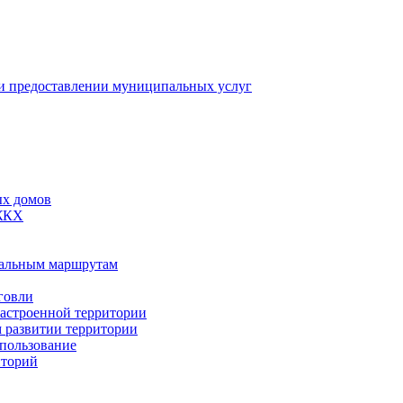
 предоставлении муниципальных услуг
ых домов
 ЖКХ
пальным маршрутам
говли
застроенной территории
м развитии территории
спользование
иторий