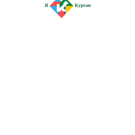
Я
Курган