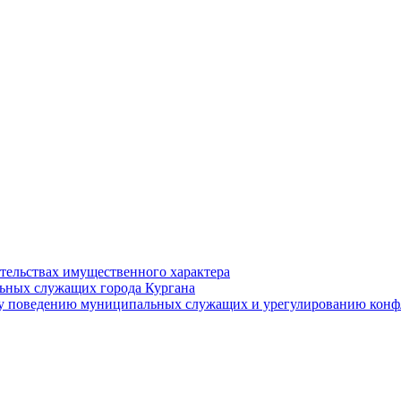
ательствах имущественного характера
ьных служащих города Кургана
у поведению муниципальных служащих и урегулированию конфл