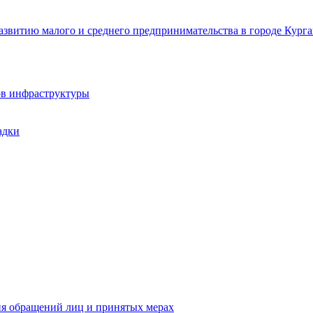
звитию малого и среднего предпринимательства в городе Курга
ов инфраструктуры
адки
ия обращений лиц и принятых мерах