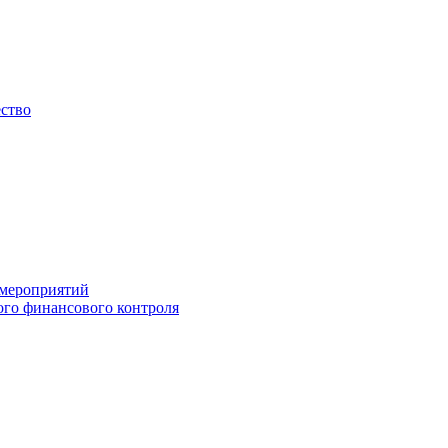
ество
 мероприятий
го финансового контроля