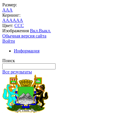
Размер:
A
A
A
Кернинг:
AA
AA
AA
Цвет:
C
C
C
Изображения
Вкл.
Выкл.
Обычная версия сайта
Войти
Информация
Поиск
Все результаты