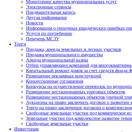
Мониторинг качества муниципальных услуг
Электронные сервисы
Предварительная запись
Другая информация
Новости
Информация о типичных юридических ошибках при
Услуги по погребению
Перечень МСЗУ
Торги
Продажа, аренда земельных и лесных участков
Продажа муниципального имущества
Аренда муниципальной казны
Отбор управляющих компаний для многоквартирн
Капитальный ремонт домов за счет средств фонда
Размещение рекламных конструкций
Концессионные соглашения
Конкурсы на осуществление перевозок по муници
Размещение нестационарных торговых объектов
Размещение нестационарных объектов уличной тор
Аукционы на право заключить договор о развитии 
Торги на право заключения договора о комплексно
Свободные земельные участки под коммерческое и
Земельные участки под комплексное развитие терр
Свободные земельные участки
Инвесторам