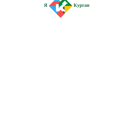
Я
Курган