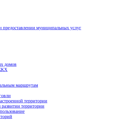
 предоставлении муниципальных услуг
ых домов
 ЖКХ
пальным маршрутам
говли
застроенной территории
м развитии территории
спользование
иторий