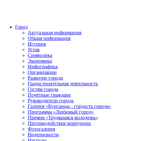
Город
Актуальная информация
Общая информация
История
Устав
Символика
Экономика
Инфографика
Организации
Развитие города
Градостроительная деятельность
Гостям города
Почётные граждане
Руководители города
Галерея «Курганцы - гордость города»
Программа «Любимый город»
Премия «Трудящаяся молодежь»
Противодействие коррупции
Фотогалерея
Видеоновости
Награды