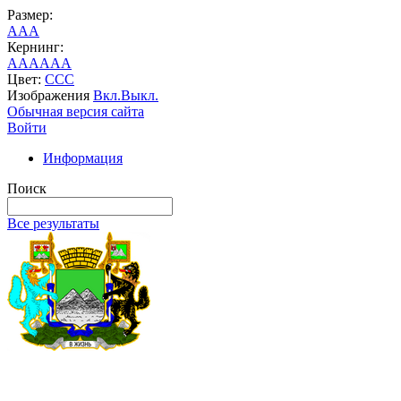
Размер:
A
A
A
Кернинг:
AA
AA
AA
Цвет:
C
C
C
Изображения
Вкл.
Выкл.
Обычная версия сайта
Войти
Информация
Поиск
Все результаты