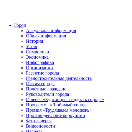
Город
Актуальная информация
Общая информация
История
Устав
Символика
Экономика
Инфографика
Организации
Развитие города
Градостроительная деятельность
Гостям города
Почётные граждане
Руководители города
Галерея «Курганцы - гордость города»
Программа «Любимый город»
Премия «Трудящаяся молодежь»
Противодействие коррупции
Фотогалерея
Видеоновости
Награды