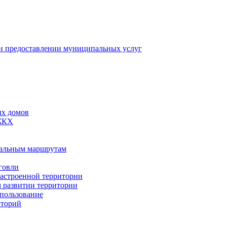
 предоставлении муниципальных услуг
ых домов
 ЖКХ
пальным маршрутам
говли
застроенной территории
м развитии территории
спользование
иторий