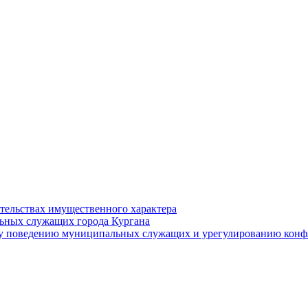
ательствах имущественного характера
ьных служащих города Кургана
у поведению муниципальных служащих и урегулированию конфл