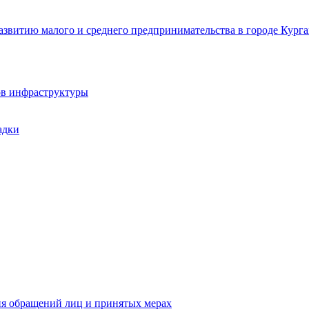
звитию малого и среднего предпринимательства в городе Курга
ов инфраструктуры
адки
ия обращений лиц и принятых мерах