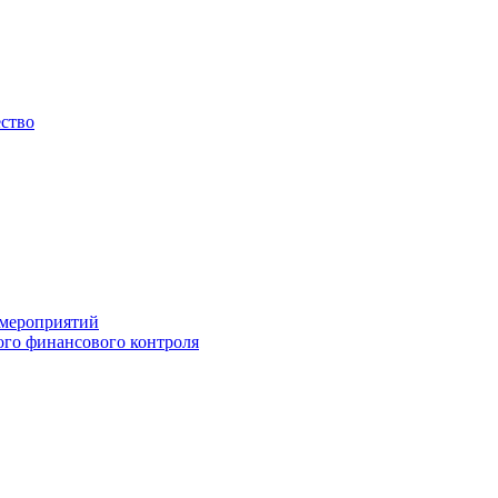
ество
 мероприятий
го финансового контроля