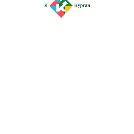
Я
Курган