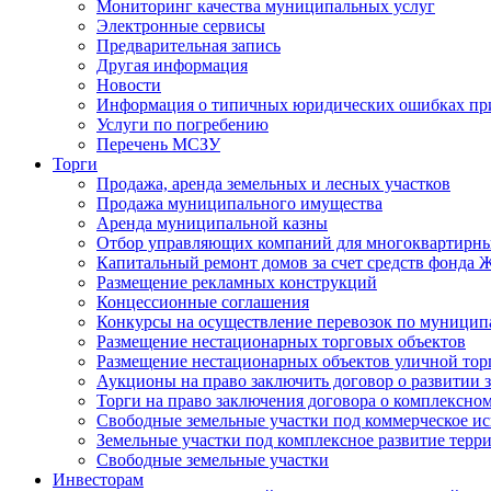
Мониторинг качества муниципальных услуг
Электронные сервисы
Предварительная запись
Другая информация
Новости
Информация о типичных юридических ошибках при
Услуги по погребению
Перечень МСЗУ
Торги
Продажа, аренда земельных и лесных участков
Продажа муниципального имущества
Аренда муниципальной казны
Отбор управляющих компаний для многоквартирн
Капитальный ремонт домов за счет средств фонда
Размещение рекламных конструкций
Концессионные соглашения
Конкурсы на осуществление перевозок по муници
Размещение нестационарных торговых объектов
Размещение нестационарных объектов уличной тор
Аукционы на право заключить договор о развитии 
Торги на право заключения договора о комплексно
Свободные земельные участки под коммерческое и
Земельные участки под комплексное развитие терр
Свободные земельные участки
Инвесторам