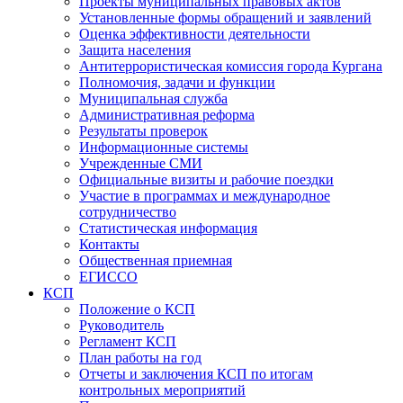
Проекты муниципальных правовых актов
Установленные формы обращений и заявлений
Оценка эффективности деятельности
Защита населения
Антитеррористическая комиссия города Кургана
Полномочия, задачи и функции
Муниципальная служба
Административная реформа
Результаты проверок
Информационные системы
Учрежденные СМИ
Официальные визиты и рабочие поездки
Участие в программах и международное
сотрудничество
Статистическая информация
Контакты
Общественная приемная
ЕГИССО
КСП
Положение о КСП
Руководитель
Регламент КСП
План работы на год
Отчеты и заключения КСП по итогам
контрольных мероприятий