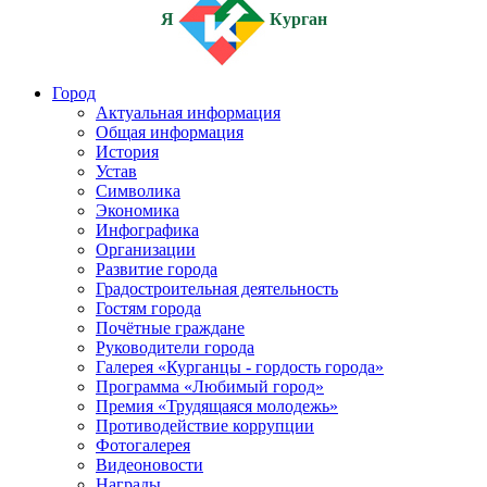
Я
Курган
Город
Актуальная информация
Общая информация
История
Устав
Символика
Экономика
Инфографика
Организации
Развитие города
Градостроительная деятельность
Гостям города
Почётные граждане
Руководители города
Галерея «Курганцы - гордость города»
Программа «Любимый город»
Премия «Трудящаяся молодежь»
Противодействие коррупции
Фотогалерея
Видеоновости
Награды