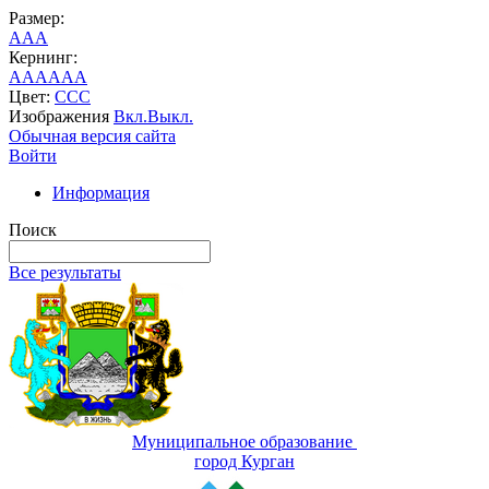
Размер:
A
A
A
Кернинг:
AA
AA
AA
Цвет:
C
C
C
Изображения
Вкл.
Выкл.
Обычная версия сайта
Войти
Информация
Поиск
Все результаты
Муниципальное образование
город Курган