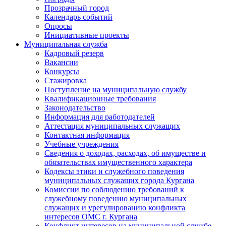
Прозрачный город
Календарь событий
Опросы
Инициативные проекты
Муниципальная служба
Кадровый резерв
Вакансии
Конкурсы
Стажировка
Поступление на муниципальную службу
Квалификационные требования
Законодательство
Информация для работодателей
Аттестация муниципальных служащих
Контактная информация
Учебные учреждения
Сведения о доходах, расходах, об имуществе и
обязательствах имущественного характера
Кодексы этики и служебного поведения
муниципальных служащих города Кургана
Комиссии по соблюдению требований к
служебному поведению муниципальных
служащих и урегулированию конфликта
интересов ОМС г. Кургана
Конфликт интересов на муниципальной службе