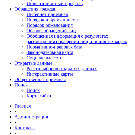
Инвестиционный профиль
Обращения граждан
Интернет-приемная
Порядок и время приема
Порядок обжалования
Обзоры обращений лиц
Обобщенная информация о результатах
рассмотрения обращений лиц и принятых мерах
Нормативно-правовая база
Законодательная карта
Социальные сети
Открытые данные
Реестр наборов открытых данных
Интерактивные карты
Общественная приемная
Поиск
Поиск
Карта сайта
Главная
›
Администрация
›
Контакты
›