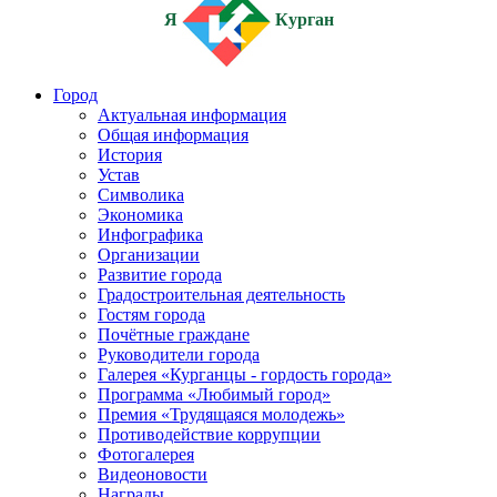
Я
Курган
Город
Актуальная информация
Общая информация
История
Устав
Символика
Экономика
Инфографика
Организации
Развитие города
Градостроительная деятельность
Гостям города
Почётные граждане
Руководители города
Галерея «Курганцы - гордость города»
Программа «Любимый город»
Премия «Трудящаяся молодежь»
Противодействие коррупции
Фотогалерея
Видеоновости
Награды