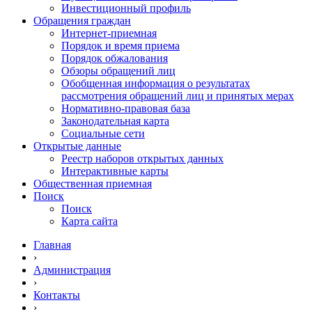
Инвестиционный профиль
Обращения граждан
Интернет-приемная
Порядок и время приема
Порядок обжалования
Обзоры обращений лиц
Обобщенная информация о результатах
рассмотрения обращений лиц и принятых мерах
Нормативно-правовая база
Законодательная карта
Социальные сети
Открытые данные
Реестр наборов открытых данных
Интерактивные карты
Общественная приемная
Поиск
Поиск
Карта сайта
Главная
›
Администрация
›
Контакты
›