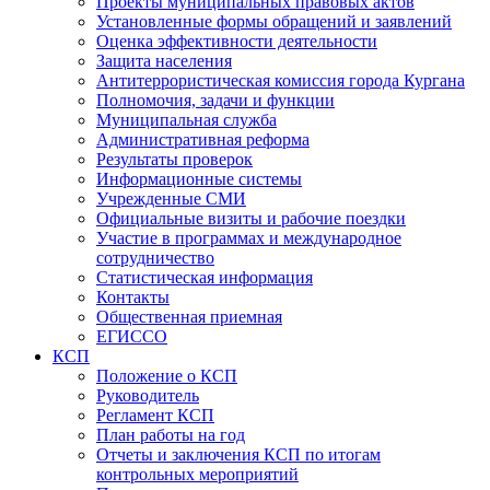
Проекты муниципальных правовых актов
Установленные формы обращений и заявлений
Оценка эффективности деятельности
Защита населения
Антитеррористическая комиссия города Кургана
Полномочия, задачи и функции
Муниципальная служба
Административная реформа
Результаты проверок
Информационные системы
Учрежденные СМИ
Официальные визиты и рабочие поездки
Участие в программах и международное
сотрудничество
Статистическая информация
Контакты
Общественная приемная
ЕГИССО
КСП
Положение о КСП
Руководитель
Регламент КСП
План работы на год
Отчеты и заключения КСП по итогам
контрольных мероприятий