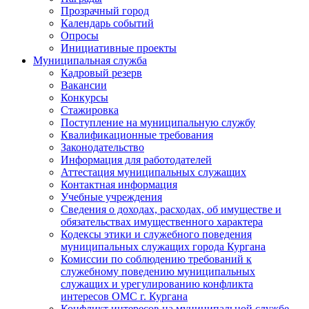
Прозрачный город
Календарь событий
Опросы
Инициативные проекты
Муниципальная служба
Кадровый резерв
Вакансии
Конкурсы
Стажировка
Поступление на муниципальную службу
Квалификационные требования
Законодательство
Информация для работодателей
Аттестация муниципальных служащих
Контактная информация
Учебные учреждения
Сведения о доходах, расходах, об имуществе и
обязательствах имущественного характера
Кодексы этики и служебного поведения
муниципальных служащих города Кургана
Комиссии по соблюдению требований к
служебному поведению муниципальных
служащих и урегулированию конфликта
интересов ОМС г. Кургана
Конфликт интересов на муниципальной службе