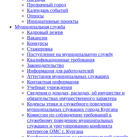
Прозрачный город
Календарь событий
Опросы
Инициативные проекты
Муниципальная служба
Кадровый резерв
Вакансии
Конкурсы
Стажировка
Поступление на муниципальную службу
Квалификационные требования
Законодательство
Информация для работодателей
Аттестация муниципальных служащих
Контактная информация
Учебные учреждения
Сведения о доходах, расходах, об имуществе и
обязательствах имущественного характера
Кодексы этики и служебного поведения
муниципальных служащих города Кургана
Комиссии по соблюдению требований к
служебному поведению муниципальных
служащих и урегулированию конфликта
интересов ОМС г. Кургана
Конфликт интересов на муниципальной службе