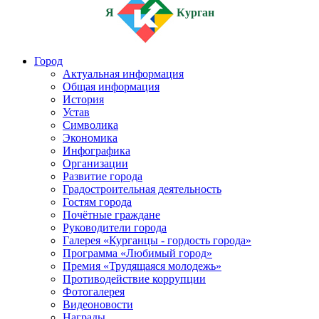
Я
Курган
Город
Актуальная информация
Общая информация
История
Устав
Символика
Экономика
Инфографика
Организации
Развитие города
Градостроительная деятельность
Гостям города
Почётные граждане
Руководители города
Галерея «Курганцы - гордость города»
Программа «Любимый город»
Премия «Трудящаяся молодежь»
Противодействие коррупции
Фотогалерея
Видеоновости
Награды