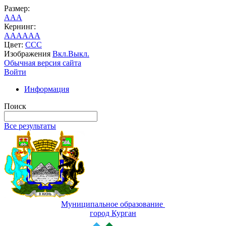
Размер:
A
A
A
Кернинг:
AA
AA
AA
Цвет:
C
C
C
Изображения
Вкл.
Выкл.
Обычная версия сайта
Войти
Информация
Поиск
Все результаты
Муниципальное образование
город Курган