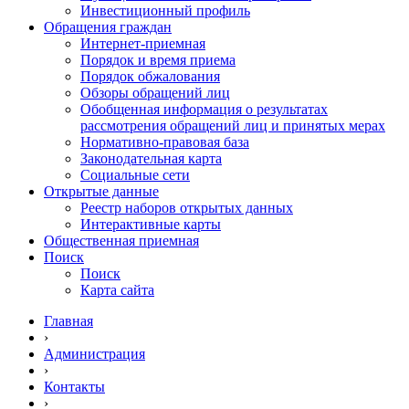
Инвестиционный профиль
Обращения граждан
Интернет-приемная
Порядок и время приема
Порядок обжалования
Обзоры обращений лиц
Обобщенная информация о результатах
рассмотрения обращений лиц и принятых мерах
Нормативно-правовая база
Законодательная карта
Социальные сети
Открытые данные
Реестр наборов открытых данных
Интерактивные карты
Общественная приемная
Поиск
Поиск
Карта сайта
Главная
›
Администрация
›
Контакты
›