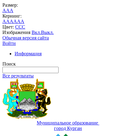
Размер:
A
A
A
Кернинг:
AA
AA
AA
Цвет:
C
C
C
Изображения
Вкл.
Выкл.
Обычная версия сайта
Войти
Информация
Поиск
Все результаты
Муниципальное образование
город Курган