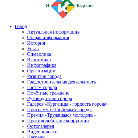
Я
Курган
Город
Актуальная информация
Общая информация
История
Устав
Символика
Экономика
Инфографика
Организации
Развитие города
Градостроительная деятельность
Гостям города
Почётные граждане
Руководители города
Галерея «Курганцы - гордость города»
Программа «Любимый город»
Премия «Трудящаяся молодежь»
Противодействие коррупции
Фотогалерея
Видеоновости
Награды