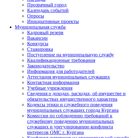
Прозрачный город
Календарь событий
Опросы
Инициативные проекты
Муниципальная служба
Кадровый резерв
Вакансии
Конкурсы
Стажировка
Поступление на муниципальную службу
Квалификационные требования
Законодательство
Информация для работодателей
Аттестация муниципальных служащих
Контактная информация
Учебные учреждения
Сведения о доходах, расходах, об имуществе и
обязательствах имущественного характера
Кодексы этики и служебного поведения
муниципальных служащих города Кургана
Комиссии по соблюдению требований к
служебному поведению муниципальных
служащих и урегулированию конфликта
интересов ОМС г. Кургана
Конфликт интересов на муниципальной службе