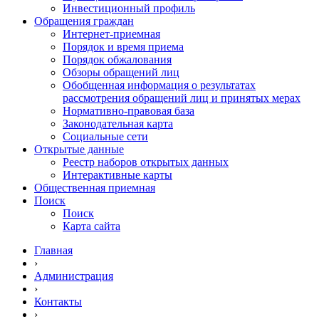
Инвестиционный профиль
Обращения граждан
Интернет-приемная
Порядок и время приема
Порядок обжалования
Обзоры обращений лиц
Обобщенная информация о результатах
рассмотрения обращений лиц и принятых мерах
Нормативно-правовая база
Законодательная карта
Социальные сети
Открытые данные
Реестр наборов открытых данных
Интерактивные карты
Общественная приемная
Поиск
Поиск
Карта сайта
Главная
›
Администрация
›
Контакты
›