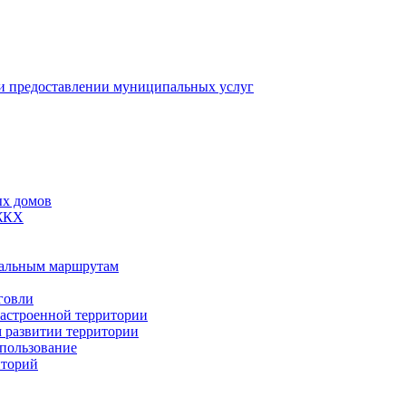
 предоставлении муниципальных услуг
ых домов
 ЖКХ
пальным маршрутам
говли
застроенной территории
м развитии территории
спользование
иторий