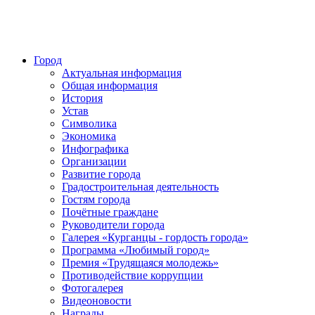
Город
Актуальная информация
Общая информация
История
Устав
Символика
Экономика
Инфографика
Организации
Развитие города
Градостроительная деятельность
Гостям города
Почётные граждане
Руководители города
Галерея «Курганцы - гордость города»
Программа «Любимый город»
Премия «Трудящаяся молодежь»
Противодействие коррупции
Фотогалерея
Видеоновости
Награды