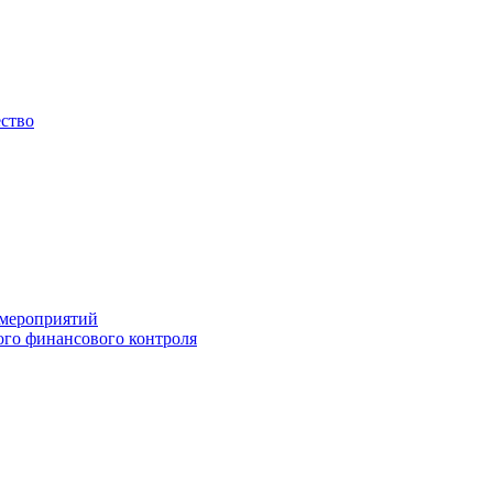
ество
 мероприятий
го финансового контроля