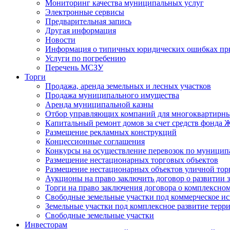
Мониторинг качества муниципальных услуг
Электронные сервисы
Предварительная запись
Другая информация
Новости
Информация о типичных юридических ошибках при
Услуги по погребению
Перечень МСЗУ
Торги
Продажа, аренда земельных и лесных участков
Продажа муниципального имущества
Аренда муниципальной казны
Отбор управляющих компаний для многоквартирн
Капитальный ремонт домов за счет средств фонда
Размещение рекламных конструкций
Концессионные соглашения
Конкурсы на осуществление перевозок по муници
Размещение нестационарных торговых объектов
Размещение нестационарных объектов уличной тор
Аукционы на право заключить договор о развитии 
Торги на право заключения договора о комплексно
Свободные земельные участки под коммерческое и
Земельные участки под комплексное развитие терр
Свободные земельные участки
Инвесторам