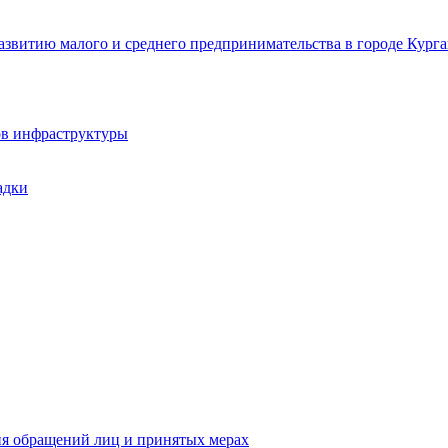
звитию малого и среднего предпринимательства в городе Курга
ов инфраструктуры
адки
ия обращений лиц и принятых мерах