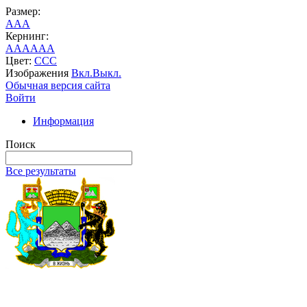
Размер:
A
A
A
Кернинг:
AA
AA
AA
Цвет:
C
C
C
Изображения
Вкл.
Выкл.
Обычная версия сайта
Войти
Информация
Поиск
Все результаты