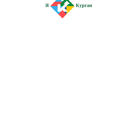
Я
Курган