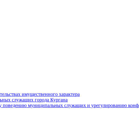
ательствах имущественного характера
ьных служащих города Кургана
у поведению муниципальных служащих и урегулированию конфл