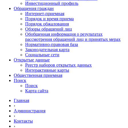
Инвестиционный профиль
Обращения граждан
Интернет-приемная
Порядок и время приема
Порядок обжалования
Обзоры обращений лиц
Обобщенная информация о результатах
рассмотрения обращений лиц и принятых мерах
Нормативно-правовая база
Законодательная карта
Социальные сети
Открытые данные
Реестр наборов открытых данных
Интерактивные карты
Общественная приемная
Поиск
Поиск
Карта сайта
Главная
›
Администрация
›
Контакты
›