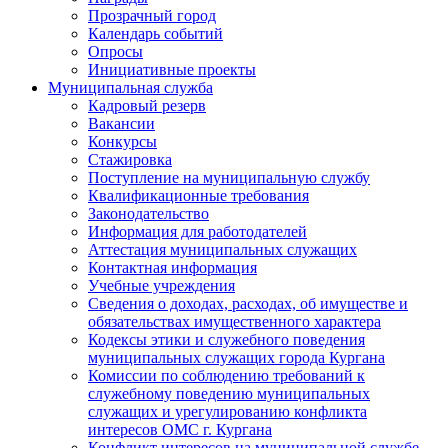
Прозрачный город
Календарь событий
Опросы
Инициативные проекты
Муниципальная служба
Кадровый резерв
Вакансии
Конкурсы
Стажировка
Поступление на муниципальную службу
Квалификационные требования
Законодательство
Информация для работодателей
Аттестация муниципальных служащих
Контактная информация
Учебные учреждения
Сведения о доходах, расходах, об имуществе и
обязательствах имущественного характера
Кодексы этики и служебного поведения
муниципальных служащих города Кургана
Комиссии по соблюдению требований к
служебному поведению муниципальных
служащих и урегулированию конфликта
интересов ОМС г. Кургана
Конфликт интересов на муниципальной службе