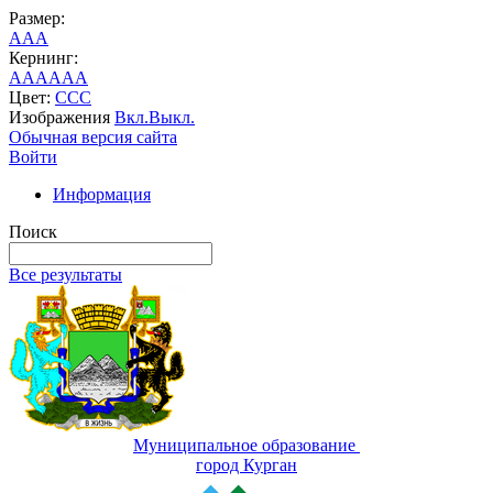
Размер:
A
A
A
Кернинг:
AA
AA
AA
Цвет:
C
C
C
Изображения
Вкл.
Выкл.
Обычная версия сайта
Войти
Информация
Поиск
Все результаты
Муниципальное образование
город Курган