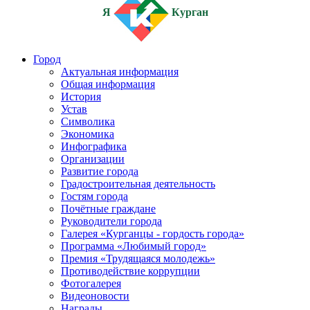
Я
Курган
Город
Актуальная информация
Общая информация
История
Устав
Символика
Экономика
Инфографика
Организации
Развитие города
Градостроительная деятельность
Гостям города
Почётные граждане
Руководители города
Галерея «Курганцы - гордость города»
Программа «Любимый город»
Премия «Трудящаяся молодежь»
Противодействие коррупции
Фотогалерея
Видеоновости
Награды